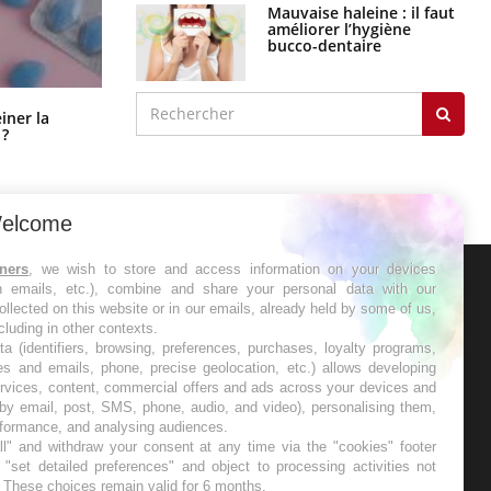
Mauvaise haleine : il faut
améliorer l’hygiène
bucco-dentaire
Pourquoi manger moins de
einer la
protéines pourrait finalement être
 ?
bénéfique
elcome
tners
, we wish to store and access information on your devices
in emails, etc.), combine and share your personal data with our
ER
ollected on this website or in our emails, already held by some of us,
ncluding in other contexts.
ta (identifiers, browsing, preferences, purchases, loyalty programs,
s les semaines les meilleures
es and emails, phone, precise geolocation, etc.) allows developing
ervices, content, commercial offers and ads across your devices and
 by email, post, SMS, phone, audio, and video), personalising them,
rformance, and analysing audiences.
l" and withdraw your consent at any time via the "cookies" footer
"set detailed preferences" and object to processing activities not
. These choices remain valid for 6 months.