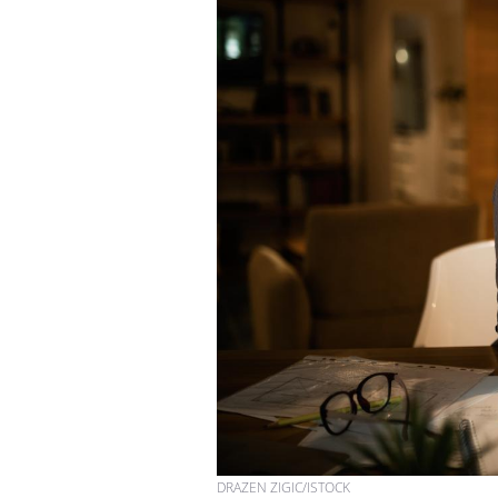
Pourquoi votre ventre
gâche-t-il les premiers
jours de vos vacances ?
Fortes chaleurs :
pourquoi le risque de
noyade grimpe-t-il ?
Le Viagra pourrait-il
freiner la propagation du
cancer ?
DRAZEN ZIGIC/ISTOCK