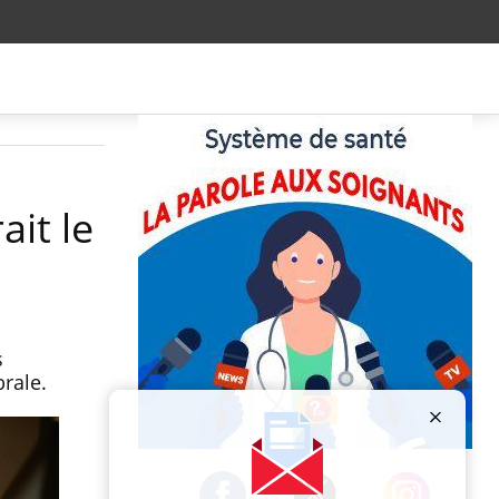
it le
s
rale.
Publicité