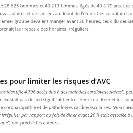
cruté 28.625 hommes et 43.213 femmes, âgés de 40 à 79 ans. Les p
ovasculaires et de cancers au début de l’étude. Les volontaires o
premier groupe devaient manger avant 20 heures, ceux du deux
prenait leur repas à des horaires irréguliers.
s pour limiter les risques d’AVC
ons identifié 4.706 décès dus à des maladies cardiovasculaires",
peu
 n’existait pas de lien significatif entre l'heure du dîner et le risq
de coronaropathie et de pathologies cardiovasculaires.
"Nous avo
irrégulier par rapport au fait de dîner avant 20 h était associée à 
ique",
ont précisé les auteurs.