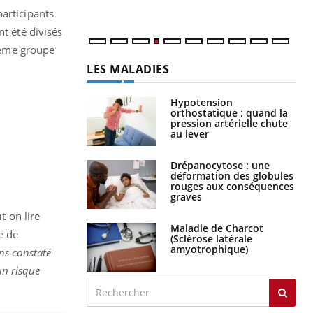
articipants
nt été divisés
ième groupe
LES MALADIES
Hypotension
orthostatique : quand la
pression artérielle chute
au lever
Drépanocytose : une
déformation des globules
rouges aux conséquences
graves
t-on lire
Maladie de Charcot
ue de
(Sclérose latérale
amyotrophique)
ns constaté
un risque