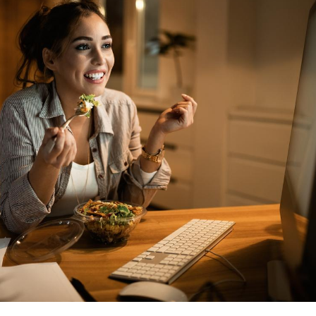
Pourquoi manger moins
Mordue 
de protéines pourrait
vacances
finalement être bénéfique
le coma
Grossesse et chaleur : ce
Mordue 
que dit la science
barracud
secouru
réflexe 
Le smartphone nuit-il à
Légionel
l'apprentissage de la
quelle e
lecture ?
contami