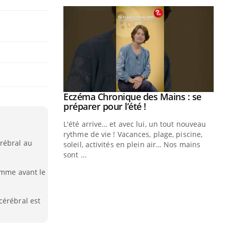
ale : et si on
Eczéma Chronique des Mains : se
Youtube
ube
Youtube
préparer pour l’été !
e diabète de type 2
L'été arrive… et avec lui, un tout nouveau
çues chez les
rythme de vie ! Vacances, plage, piscine,
rébral au
ez les soignants.
soleil, activités en plein air… Nos mains
sont ...
Di
You
emme avant le
Le 
nom
cérébral est
dia
défi