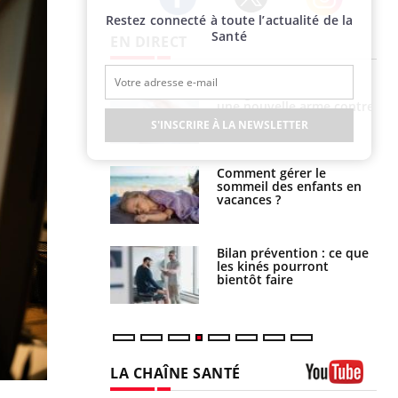
Restez connecté à toute l’actualité de la
Twitter
Facebook
Instagram
Santé
EN DIRECT
par une tique en
Allergies alimentaires :
, elle reste dans
une nouvelle arme contre
 pendant 42 jours
les réactions sévères
S'INSCRIRE À LA NEWSLETTER
par un
Comment gérer le
a, une petite fille
sommeil des enfants en
e grâce à un
vacances ?
essentiel
lose en Suisse :
Bilan prévention : ce que
st l’origine de la
les kinés pourront
nation ?
bientôt faire
LA CHAÎNE SANTÉ
Youtube