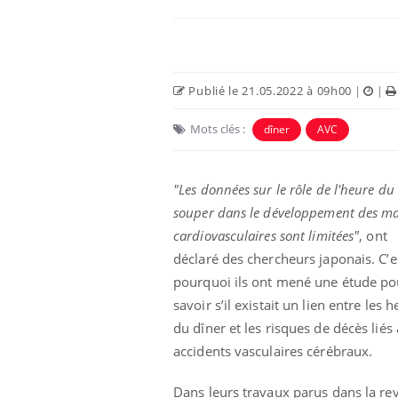
Publié le 21.05.2022 à 09h00
|
|
Mots clés :
dîner
AVC
Eczéma Chronique des Mains :
Car
Youtube
You
Youtube
expliquer ma maladie
pré
"Les données sur le rôle de l'heure du
souper dans le développement des ma
Il y a des sujets qui sont faciles à aborder...
Fati
d'autres non ! D'un côté, poser des
mêm
cardiovasculaires sont limitées"
, ont
questions sur la maladie d'un proche c'est
care
déclaré des chercheurs japonais. C’e
montrer ...
...
pourquoi ils ont mené une étude po
savoir s’il existait un lien entre les 
du dîner et les risques de décès liés
accidents vasculaires cérébraux.
Dans leurs travaux parus dans la re