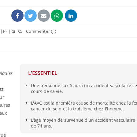
|
|
|
Commenter
ence en fer : comprendre pour
Insuline & Charge ment
tube
Youtube
Youtube
Yout
venir
osait en parler??
L'ESSENTIEL
ladies
gue, irritabilité, brouillard mental ou
En 2026, l'insuline dans l
e alopécie… Les symptômes de la
reste entourée d'idées re
Une personne sur 6 aura un accident vasculaire cé
nce en fer sont multiples ce qui la rend
patients comme parfois ch
st
cours de sa vie.
ur
L'AVC est la première cause de mortalité chez la f
heures
cancer du sein et la troisième chez l'homme.
 aux
L’âge moyen de survenue d’un accident vasculaire 
de 74 ans.
vue