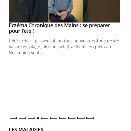
Eczéma Chronique des Mains : se préparer
Youtube
Youtube
pour l’été !
L'été arrive… et avec lui, un tout nouveau rythme de vie !
Vacances, plage, piscine, soleil, activités en plein air…
Nos mains sont ...
Dia
You
Le 
pers
ques
LES MALADIES