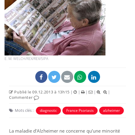
E. M. WELCH/REX/REX/SIPA
Publié le 09.12.2013 à 13h15
|
|
|
|
|
Commenter
Mots clés :
diagnostic
France Psoriasis
alzheimer
La maladie d’Alzheimer ne concerne qu’une minorité