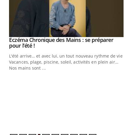
Eczéma Chronique des Mains : se préparer
Youtube
Youtube
pour l’été !
L'été arrive… et avec lui, un tout nouveau rythme de vie !
Vacances, plage, piscine, soleil, activités en plein air…
Nos mains sont ...
Dia
You
Le 
pers
ques