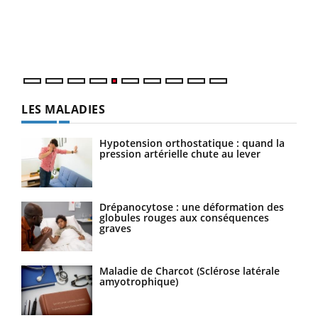
Un é
mati
numé
LES MALADIES
Hypotension orthostatique : quand la
pression artérielle chute au lever
Drépanocytose : une déformation des
globules rouges aux conséquences
graves
Maladie de Charcot (Sclérose latérale
amyotrophique)