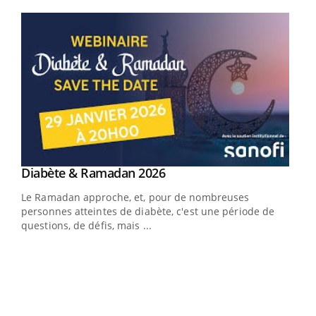
Youtube
Youtube
Diabète & Ramadan 2026
Youtube
Le Ramadan approche, et, pour de nombreuses
vie !
personnes atteintes de diabète, c'est une période de
…
questions, de défis, mais ...
Un 
You
à l