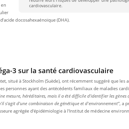
réduire leurs risques de développer une pathologi
 en
Les médicaments GLP-1
VIH : la
cardiovasculaire.
protègent-ils aussi les os
tous les
ulier
?
elle enfi
t d’acide docosahexaénoïque (DHA).
ga-3 sur la santé cardiovasculaire
utet, situé à Stockholm (Suède), ont récemment suggéré que les 
es personnes ayant des antécédents familiaux de maladies cardi
 mesure, héréditaires, mais il a été difficile d'identifier les gènes 
u'il s'agit d'une combinaison de génétique et d'environnement"
, a p
esseure agrégée d'épidémiologie à l'Institut de médecine enviro