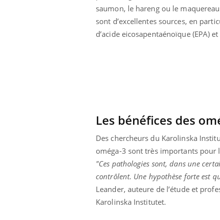
saumon, le hareng ou le maquereau
 infantile : un
Toujours connectés :
s’interroge sur
comment le travail
sont d’excellentes sources, en partic
 élevé en France
empiète de plus en plus
sur nos soirées
d’acide eicosapentaénoïque (EPA) e
Les bénéfices des omé
Des chercheurs du Karolinska Instit
oméga-3 sont très importants pour l
"Ces pathologies sont, dans une certaine
contrôlent. Une hypothèse forte est q
Leander, auteure de l’étude et prof
Karolinska Institutet.