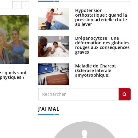
Hypotension
orthostatique : quand la
pression artérielle chute
au lever
Drépanocytose : une
déformation des globules
rouges aux conséquences
graves
Maladie de Charcot
(Sclérose latérale
Comment éviter une otite pendant
: quels sont
amyotrophique)
les vacances ?
 physiques ?
J'AI MAL