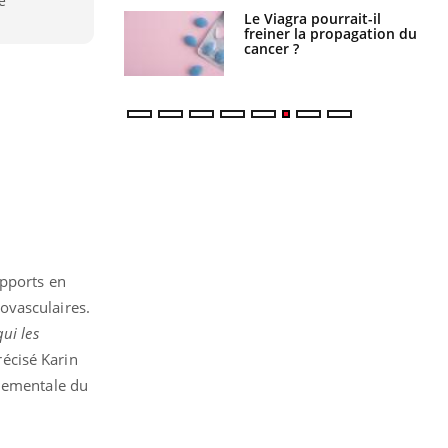
e
 fin du comprimé
Le Viagra pourrait-il
 jours se profile-t-
freiner la propagation du
n ?
cancer ?
apports en
ovasculaires.
qui les
récisé Karin
nnementale du