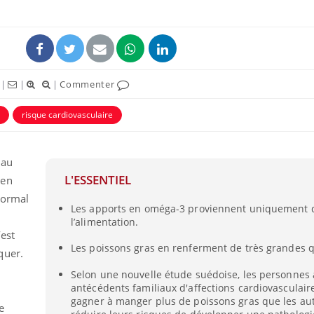
|
|
|
Commenter
risque cardiovasculaire
 au
L'ESSENTIEL
 en
normal
Cancer colorectal : une
Cytomég
Les apports en oméga-3 proviennent uniquement 
stratégie simple aurait
change d
l’alimentation.
changé la donne au Pays
charge 
basque
enceint
’est
Les poissons gras en renferment de très grandes q
quer.
Chikungunya, dengue,
La siest
West Nile : que se passe-
de dormi
Selon une nouvelle étude suédoise, les personnes
t-il dans le sud de la
antécédents familiaux d'affections cardiovasculair
France ?
gagner à manger plus de poissons gras que les aut
e