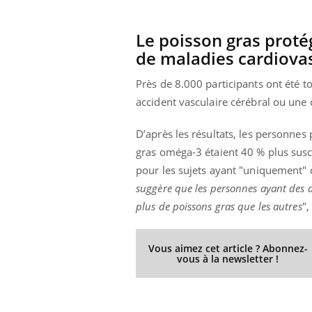
Le poisson gras proté
de maladies cardiova
prendre pour
Insuline & Charge mentale : et si on
Ecz
Youtube
You
Youtube
osait en parler??
pré
Près de 8.000 participants ont été t
accident vasculaire cérébral ou une 
llard mental ou
En 2026, l'insuline dans le diabète de type 2
L'ét
tômes de la
reste entourée d'idées reçues chez les
ryth
les ce qui la rend
patients comme parfois chez les soignants.
sole
D’après les résultats, les personnes
sont
gras oméga-3 étaient 40 % plus susce
pour les sujets ayant "uniquement" 
suggère que les personnes ayant des a
plus de poissons gras que les autres
",
Vous aimez cet article ? Abonnez-
vous à la newsletter !