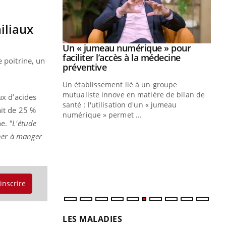
iliaux
Youtube
2026
Un « jumeau numérique » pour
Youtube
faciliter l’accès à la médecine
 poitrine, un
 pour de
Youtube
préventive
teintes de
Un établissement lié à un groupe
e de questions, de
mutualiste innove en matière de bilan de
ux d’acides
santé : l'utilisation d'un « jumeau
ait de 25 %
CO
You
numérique » permet ...
he.
"L'étude
Cou
gner à manger
nou
bou
épi
'inscrire
LES MALADIES