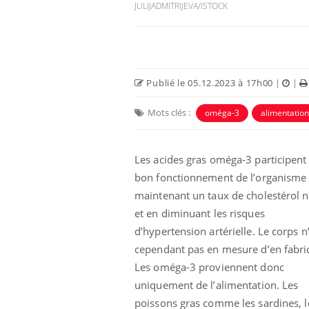
JULIJADMITRIJEVA/ISTOCK
Publié le 05.12.2023 à 17h00
|
|
Mots clés :
oméga-3
alimentation
Les acides gras oméga-3 participent
bon fonctionnement de l’organisme
maintenant un taux de cholestérol 
éviter une otite
Grossesse à risque : ce jus
les vacances ?
naturel attire l'attention
et en diminuant les risques
des chercheurs
d’hypertension artérielle. Le corps n
cependant pas en mesure d’en fabri
us : un cas
Comment oublier les
Les oméga-3 proviennent donc
chez un touriste
écrans en vacances ?
e
uniquement de l’alimentation. Les
poissons gras comme les sardines, l