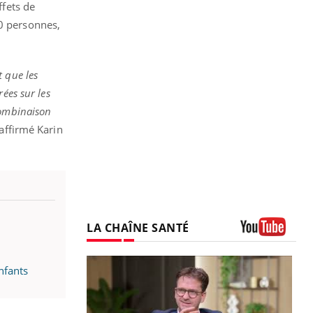
ffets de
00 personnes,
t que les
ées sur les
combinaison
 affirmé Karin
LA CHAÎNE SANTÉ
Youtube
nfants