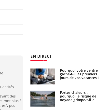
EN DIRECT
alovirus : ce qui
Pourquoi votre ventre
de
ans la prise en
gâche-t-il les premiers
des femmes
jours de vos vacances ?
es
uantités.
e empêche-t-elle
Fortes chaleurs :
r la nuit ?
pourquoi le risque de
 ayant des
noyade grimpe-t-il ?
es "ont plus à
res", pour