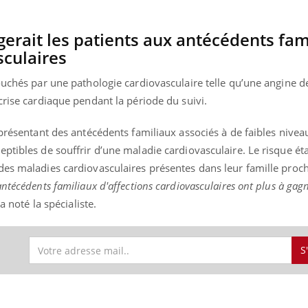
gerait les patients aux antécédents fam
sculaires
éma Chronique des Mains : se
Diabète & Ramadan 
tube
Youtube
Youtube
parer pour l’été !
ouchés par une pathologie cardiovasculaire telle qu’une angine de
Le Ramadan approche, et,
crise cardiaque pendant la période du suivi.
é arrive… et avec lui, un tout nouveau
nombreuses personnes at
me de vie ! Vacances, plage, piscine,
diabète, c'est une périod
il, activités en plein air… Nos mains
défis, mais ...
 présentant des antécédents familiaux associés à de faibles nivea
 ...
ptibles de souffrir d’une maladie cardiovasculaire. Le risque ét
des maladies cardiovasculaires présentes dans leur famille proc
ntécédents familiaux d'affections cardiovasculaires ont plus à ga
 a noté la spécialiste.
S