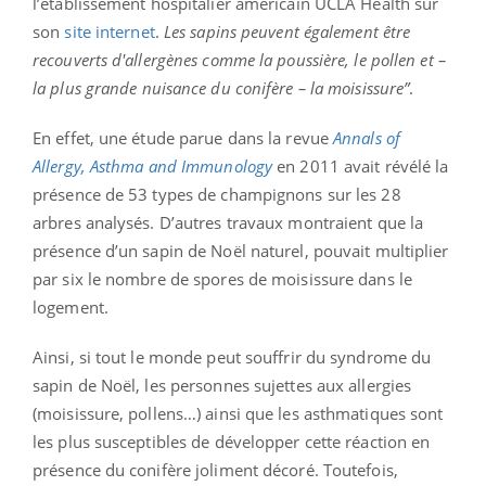
l’établissement hospitalier américain
UCLA
Health
sur
son
site internet
.
Les sapins peuvent également être
recouverts d'allergènes comme la poussière, le pollen et
–
la plus grande nuisance du conifère –
la moisissure”
.
En effet, une étude parue dans la revue
Annals
of
Allergy
,
Asthma
and
Immunology
en 2011 avait révélé la
présence de 53 types de champignons sur les 28
arbres analysés.
D’autres travaux montraient que la
présence d’un sapin de Noël naturel, pouvait multiplier
par six le nombre de spores de moisissure dans le
logement.
Ainsi, si tout le monde peut souffrir du syndrome du
sapin de Noël, les personnes sujettes aux allergies
(moisissure, pollens…)
ainsi que les asthmatiques sont
les plus susceptibles de développer cette réaction en
présence du conifère joliment décoré.
Toutefois,