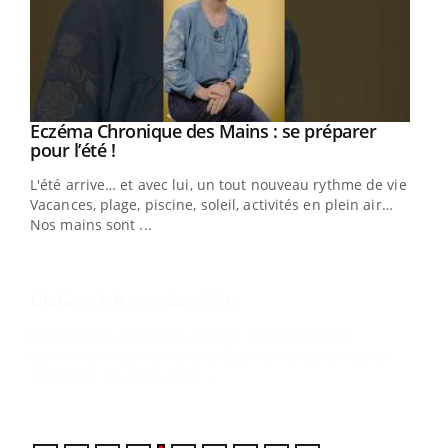
Youtube
Eczéma Chronique des Mains : se préparer
Diabète & Ramadan 2026
Youtube
Youtube
Youtube
pour l’été !
Le Ramadan approche, et, pour de nombreuses
L'été arrive… et avec lui, un tout nouveau rythme de vie !
personnes atteintes de diabète, c'est une période de
Vacances, plage, piscine, soleil, activités en plein air…
questions, de défis, mais ...
Nos mains sont ...
Un 
You
à l
Un é
mati
numé