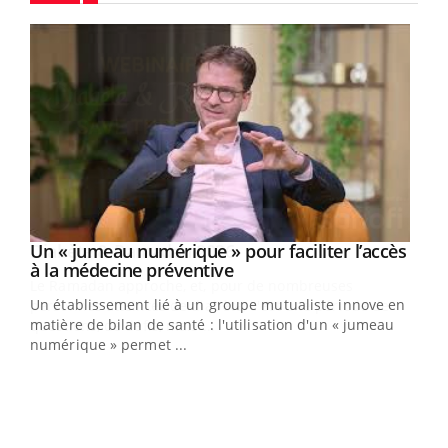
Youtube
Un « jumeau numérique » pour faciliter l’accès
Youtube
Youtube
à la médecine préventive
Un établissement lié à un groupe mutualiste innove en
e
matière de bilan de santé : l'utilisation d'un « jumeau
numérique » permet ...
COU
You