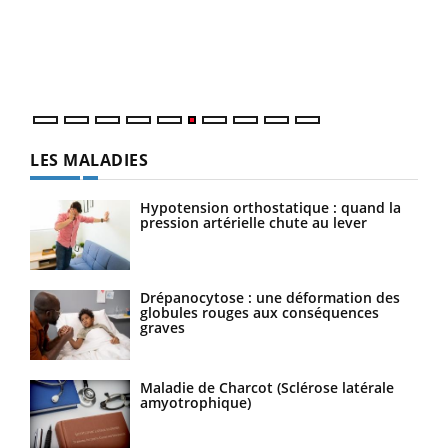
Coup
vous
épis
LES MALADIES
Hypotension orthostatique : quand la
pression artérielle chute au lever
Drépanocytose : une déformation des
globules rouges aux conséquences
graves
Maladie de Charcot (Sclérose latérale
amyotrophique)