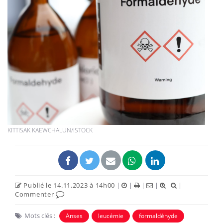
KITTISAK KAEWCHALUN/ISTOCK
Publié le 14.11.2023 à 14h00
|
|
|
|
|
Commenter
Mots clés :
Anses
leucémie
formaldéhyde