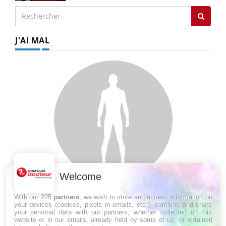
J'AI MAL
Welcome
SYMPTÔMES
With our 225
partners
, we wish to store and access information on
your devices (cookies, pixels in emails, etc.), combine and share
your personal data with our partners, whether collected on this
Douleurs de l’avant-pied : des
website or in our emails, already held by some of us, or obtained
métatarsalgies à 90 % liées à problème