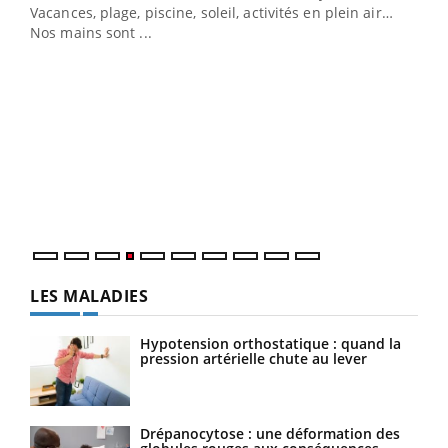
Vacances, plage, piscine, soleil, activités en plein air…
Nos mains sont ...
Dia
You
Le 
pers
ques
LES MALADIES
Hypotension orthostatique : quand la
pression artérielle chute au lever
Drépanocytose : une déformation des