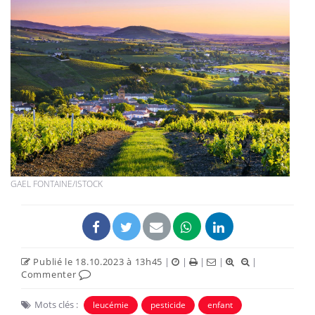
GAEL FONTAINE/ISTOCK
Publié le 18.10.2023 à 13h45
|
|
|
|
|
Commenter
Mots clés :
leucémie
pesticide
enfant