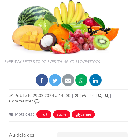
EVERYDAY BETTER TO DO EVERYTHING YOU LOVE/ISTOCK
Publié le 29.03.2024 à 14h30
|
|
|
|
|
Commenter
Mots clés :
fruit
sucre
glycémie
Au-delà des