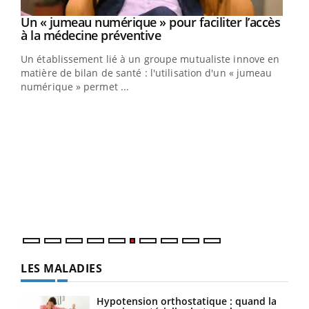
Un « jumeau numérique » pour faciliter l’accès
Youtube
Youtube
à la médecine préventive
Un établissement lié à un groupe mutualiste innove en
e
matière de bilan de santé : l'utilisation d'un « jumeau
numérique » permet ...
COU
You
Coup
vous
épis
LES MALADIES
Hypotension orthostatique : quand la