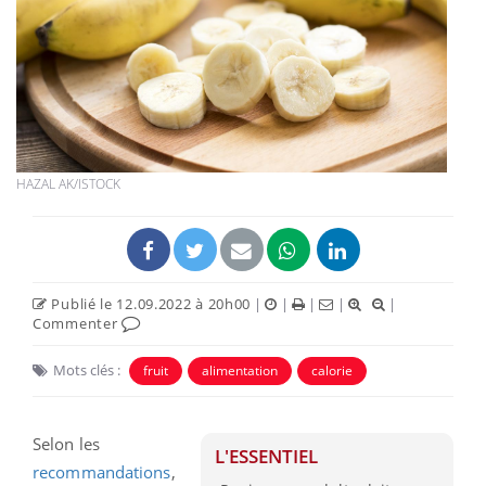
HAZAL AK/ISTOCK
Publié le 12.09.2022 à 20h00
|
|
|
|
|
Commenter
Mots clés :
fruit
alimentation
calorie
Selon les
L'ESSENTIEL
recommandations
,