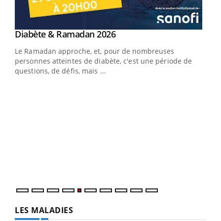
Youtube
Diabète & Ramadan 2026
Youtube
Le Ramadan approche, et, pour de nombreuses
vie !
personnes atteintes de diabète, c'est une période de
…
questions, de défis, mais ...
Un 
You
à l
Un é
mati
numé
LES MALADIES