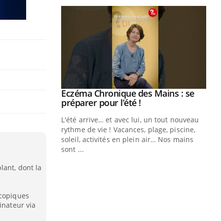
ale : et si on
Eczéma Chronique des Mains : se
Youtube
ube
Youtube
préparer pour l’été !
e diabète de type 2
L'été arrive… et avec lui, un tout nouveau
çues chez les
rythme de vie ! Vacances, plage, piscine,
ez les soignants.
soleil, activités en plein air… Nos mains
sont ...
Di
You
lant, dont la
Le 
nom
dia
scopiques
inateur via
défi