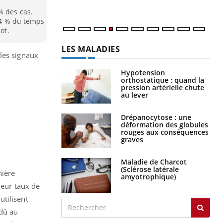
% des cas.
 84 % du temps
ot.
LES MALADIES
 les signaux
Hypotension
orthostatique : quand la
pression artérielle chute
au lever
Drépanocytose : une
déformation des globules
rouges aux conséquences
graves
Maladie de Charcot
(Sclérose latérale
nière
amyotrophique)
leur taux de
utilisent
 dû au