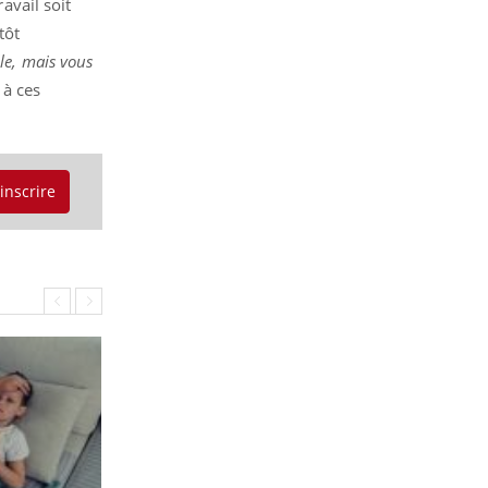
avail soit
tôt
le, mais vous
 à ces
'inscrire