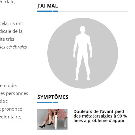
n clair,
J'AI MAL
ela, ils ont
icale de la
té très
les cérébrales
ne étude,
 des personnes
SYMPTÔMES
bloc
nt prononcé
Douleurs de l’avant-pied :
des métatarsalgies à 90 %
volontaire,
liées à problème d’appui