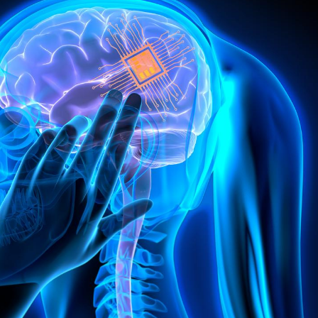
Syndrome métabolique :
Mortalit
quels sont les meilleurs
rapport 
exercices physiques ?
son tau
Comment éviter une otite
Grossess
pendant les vacances ?
naturel 
des che
Hantavirus : un cas
Comment
détecté chez un touriste
écrans 
en France