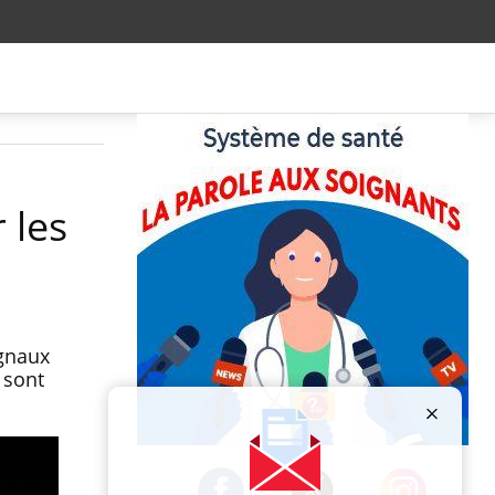
 les
ignaux
 sont
Publicité