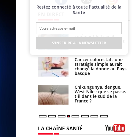
Restez connecté à toute l’actualité de la
Twitter
Facebook
Instagram
Santé
EN DIRECT
é infantile : un
Toujours connectés :
s’interroge sur
comment le travail
x élevé en France
empiète de plus en plus
S'INSCRIRE À LA NEWSLETTER
sur nos soirées
e à risque : ce jus
Cancer colorectal : une
attire l'attention
stratégie simple aurait
rcheurs
changé la donne au Pays
basque
 oublier les
Chikungunya, dengue,
en vacances ?
West Nile : que se passe-
t-il dans le sud de la
France ?
LA CHAÎNE SANTÉ
Youtube