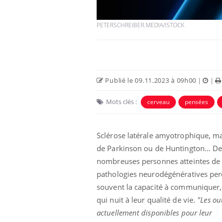
PETERSCHREIBER.MEDIA/ISTOCK
Publié le 09.11.2023 à 09h00
|
|
Eczéma Chronique des Mains :
Car
Youtube
You
Youtube
expliquer ma maladie
pré
Mots clés :
cerveau
pensées
Il y a des sujets qui sont faciles à aborder...
Fati
d'autres non ! D'un côté, poser des
mêm
Sclérose latérale amyotrophique, m
questions sur la maladie d'un proche c'est
care
de Parkinson ou de Huntington… D
montrer ...
...
nombreuses personnes atteintes de
pathologies neurodégénératives pe
souvent la capacité à communiquer,
qui nuit à leur qualité de vie.
"Les out
actuellement disponibles pour leur