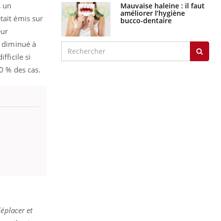
s un
Mauvaise haleine : il faut
améliorer l’hygiène
tait émis sur
bucco-dentaire
eur
a diminué à
fficile si
0 % des cas.
éplacer et