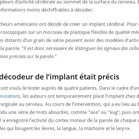
teurs d’activité cérébrale au sommet de la surface du cerveau. E
nformations moins déchiffrables à décoder.
cheurs américains ont décidé de créer un implant cérébral. Pour c
oscopiques sur un morceau de plastique flexible de qualité méd
es distants d'un grain de sable peuvent avoir des modèles d'activi
 la parole.
"Il est donc nécessaire de distinguer les signaux des cellu
ions précises sur la parole."
décodeur de l’implant était précis
ls ont voulu le tester auprès de quatre patients. Dans le cadre d’u
nications
, les auteurs ont temporairement placé l’implant chez
urgicale au cerveau. Au cours de l’intervention, qui a eu lieu au 
tendu une série de mots absurdes, comme "ava" ou "kug", puis o
 a enregistré l'activité du cortex moteur de la parole de chaque 
s qui bougent les lèvres, la langue, la mâchoire et le larynx.