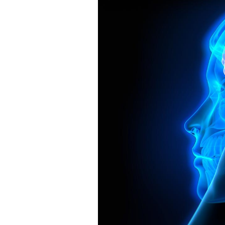
Les troubles du sommeil
modifient votre cerveau !
Mon enfant est-il trop
sensible ou simplement
très empathique ?
Bébés, jeunes enfants :
quelle trousse à
pharmacie pour les
vacances ?