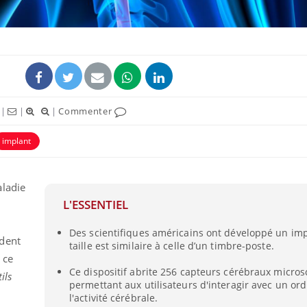
|
|
|
Commenter
ence en fer : comprendre pour
Insuline & Charge ment
tube
Youtube
Youtube
Yout
venir
osait en parler??
implant
gue, irritabilité, brouillard mental ou
En 2026, l'insuline dans l
e alopécie… Les symptômes de la
reste entourée d'idées re
aladie
nce en fer sont multiples ce qui la rend
patients comme parfois ch
L'ESSENTIEL
e
Des scientifiques américains ont développé un imp
rdent
taille est similaire à celle d’un timbre-poste.
 ce
Ce dispositif abrite 256 capteurs cérébraux micro
ils
permettant aux utilisateurs d'interagir avec un ord
l'activité cérébrale.