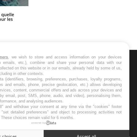
Syndrome métabolique : quels sont
 quelle
les meilleurs exercices physiques ?
ur les
tners
, we wish to store and access information on your devices
in emails, etc.), combine and share your personal data with our
ER
ollected on this website or in our emails, already held by some of us,
ncluding in other contexts.
ta (identifiers, browsing, preferences, purchases, loyalty programs,
s les semaines les meilleures
es and emails, phone, precise geolocation, etc.) allows developing
ervices, content, commercial offers and ads across your devices and
 by email, post, SMS, phone, audio, and video), personalising them,
rformance, and analysing audiences.
l" and withdraw your consent at any time via the "cookies" footer
"set detailed preferences" and object to processing activities not
. These choices remain valid for 6 months.
RE
powered by
r choices
Accept all