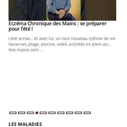
Eczéma Chronique des Mains : se préparer
Youtube
Youtube
pour l’été !
L'été arrive… et avec lui, un tout nouveau rythme de vie !
Vacances, plage, piscine, soleil, activités en plein air…
Nos mains sont ...
Dia
You
Le 
pers
ques
LES MALADIES