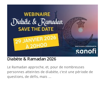
Youtube
Youtube
Diabète & Ramadan 2026
Youtube
Le Ramadan approche, et, pour de nombreuses
vie !
personnes atteintes de diabète, c'est une période de
…
questions, de défis, mais ...
Un 
You
à l