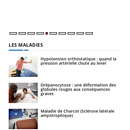
Un é
mati
numé
LES MALADIES
Hypotension orthostatique : quand la
pression artérielle chute au lever
Drépanocytose : une déformation des
globules rouges aux conséquences
graves
Maladie de Charcot (Sclérose latérale
amyotrophique)