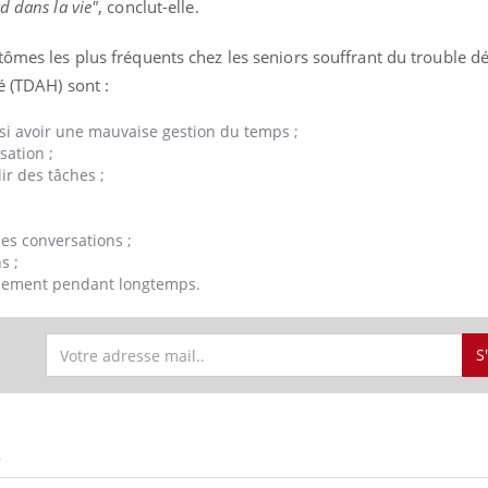
d dans la vie"
, conclut-elle.
tômes les plus fréquents chez les seniors souffrant du trouble dé
té
(TDAH)
sont :
si avoir une mauvaise gestion du temps ;
ation ;
lir des tâches ;
les conversations ;
s ;
illement pendant longtemps.
S
S