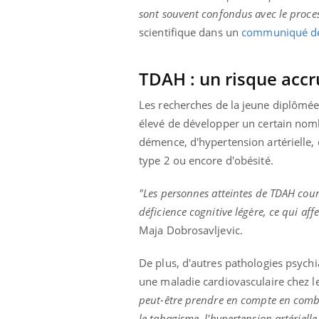
'un proche c'est
carence en fer sont multiples ce qui la rend
pat
sont souvent confondus avec le proces
...
scientifique dans un
communiqué de 
TDAH :
un risque accr
Les recherches
de la jeune diplômé
élevé de développer un certain nomb
démence, d'hypertension artérielle, 
type 2 ou encore d'obésité.
"Les personnes atteintes de TDAH cour
déficience cognitive légère, ce qui affe
Maja
Dobrosavljevic
.
De plus, d'autres pathologies psych
une maladie cardiovasculaire chez l
peut-être prendre en compte en combin
le tabagisme, l'hypertension artérielle 