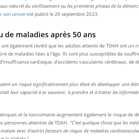
ients comme parfois chez les soignants.
soleil, activités en plein
sus naturel du vieillissement ou les premières phases de la démenc
sont ...
son université
publié le 20 septembre 2023.
u de maladies après 50 ans
e
ont également révélé que les adultes atteints de TDAH ont un r
re de maladies liées à l'âge.
Ils sont plus susceptibles de souffri
d'insuffisance cardiaque, d'accidents vasculaires cérébraux, de d
aient un risque significativement plus élevé de développer une dé
ctait leur capacité à se souvenir, à prendre et à traiter les informat
iatriques et la toxicomanie augmentent également le risque de d
es personnes atteintes de TDAH.
"C'est quelque chose que les méd
aison avec d'autres facteurs de risque de maladies cardiovasculair
et le diabète.
"