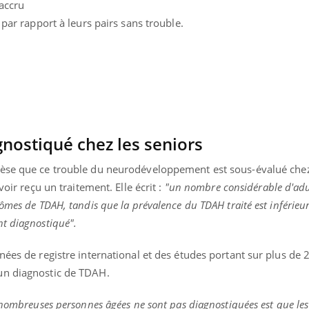
 accru
 par rapport à leurs pairs sans trouble.
nostiqué chez les
seniors
èse que ce trouble du neurodéveloppement est sous-évalué chez
avoir reçu un traitement.
Elle écrit :
"un nombre considérable d'adu
ômes de TDAH, tandis que la prévalence du TDAH traité est inférieur
t diagnostiqué".
uline & Charge mentale : et si on
Eczéma Chronique des
tube
Youtube
nées de registre international et des études portant sur plus de 
Youtube
Y
it en parler??
préparer pour l’été !
un diagnostic de TDAH.
026, l'insuline dans le diabète de type 2
L'été arrive… et avec lui,
e entourée d'idées reçues chez les
rythme de vie ! Vacances, 
e nombreuses personnes âgées ne sont pas diagnostiquées est que l