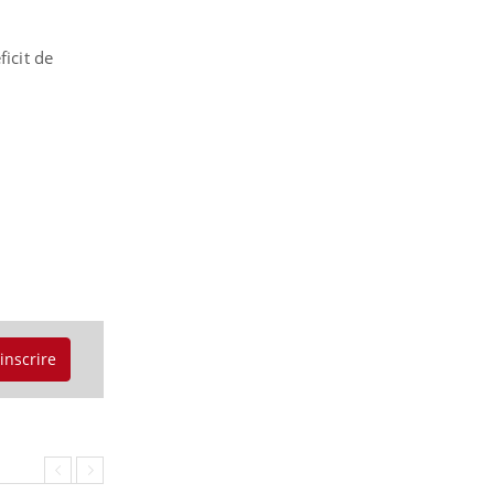
SYMPTÔMES
ficit de
Douleurs de l’avant-pied :
des métatarsalgies à 90 %
liées à problème d’appui
Mauvaise haleine : il faut
améliorer l’hygiène
bucco-dentaire
'inscrire