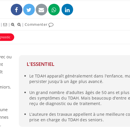
|
|
|
Commenter
gnostic
avec ou
L'ESSENTIEL
nt
ît
Le TDAH apparaît généralement dans l'enfance, mai
persister jusqu'à un âge plus avancé.
niors.
Un grand nombre d'adultes âgés de 50 ans et plus
des symptômes du TDAH. Mais beaucoup d'entre e
reçu de diagnostic ou de traitement.
'une
L'auteure des travaux appellent à une meilleure c
nnes
prise en charge du TDAH des seniors.
.