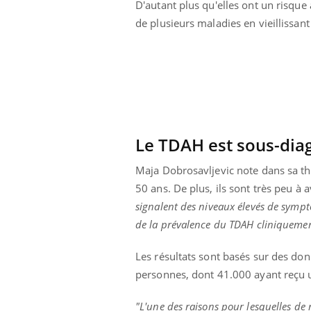
D'autant plus qu'elles ont un risque
de plusieurs maladies en vieillissant
Le
TDAH est sous-diag
Maja
Dobrosavljevic
note dans sa th
50 ans. De plus, ils sont très peu à 
signalent des niveaux élevés de sympt
de la prévalence du TDAH cliniquemen
 Mains :
Carence en fer : comprendre pour
Ins
Youtube
You
Les résultats sont basés sur des don
Youtube
Youtube
prévenir
osa
personnes, dont 41.000 ayant reçu 
aciles à aborder...
Fatigue, irritabilité, brouillard mental ou
En 2
poser des
même alopécie… Les symptômes de la
rest
"L'une des raisons pour lesquelles d