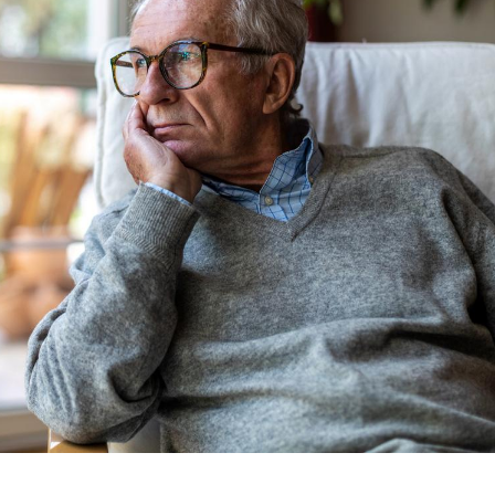
Fortes chaleurs :
Grossess
pourquoi le risque de
que dit 
noyade grimpe-t-il ?
Le Viagra pourrait-il
Le smart
freiner la propagation du
l'appren
cancer ?
lecture 
Pourquoi manger moins
Mordue 
de protéines pourrait
vacances
finalement être bénéfique
le coma