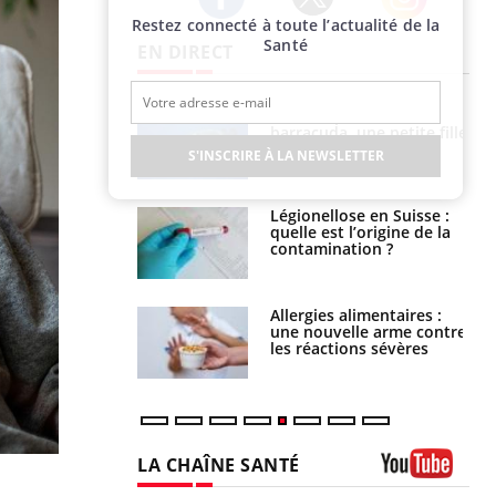
Restez connecté à toute l’actualité de la
Twitter
Facebook
Instagram
Santé
EN DIRECT
e et chaleur : ce
Mordue par un
la science
barracuda, une petite fille
secourue grâce à un
S'INSCRIRE À LA NEWSLETTER
réflexe essentiel
phone nuit-il à
Légionellose en Suisse :
tissage de la
quelle est l’origine de la
?
contamination ?
par une tique en
Allergies alimentaires :
, elle reste dans
une nouvelle arme contre
 pendant 42 jours
les réactions sévères