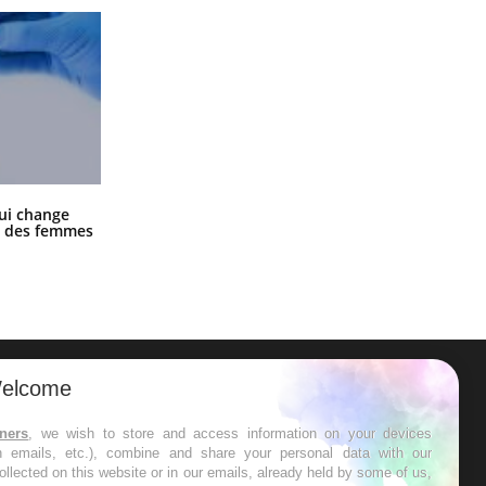
La sieste empêche-t-elle de dormir
ui change
la nuit ?
ge des femmes
elcome
ER
tners
, we wish to store and access information on your devices
in emails, etc.), combine and share your personal data with our
s les semaines les meilleures
ollected on this website or in our emails, already held by some of us,