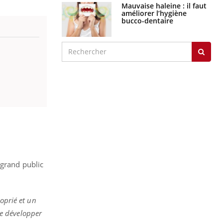
graves
Maladie de Charcot
(Sclérose latérale
amyotrophique)
J'AI MAL
 grand public
oprié et un
e développer