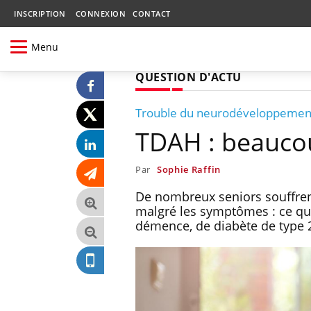
INSCRIPTION
CONNEXION
CONTACT
Menu
QUESTION D'ACTU
Trouble du neurodéveloppemen
TDAH : beaucou
Par
Sophie Raffin
De nombreux seniors souffrent
malgré les symptômes : ce qui
démence, de diabète de type 