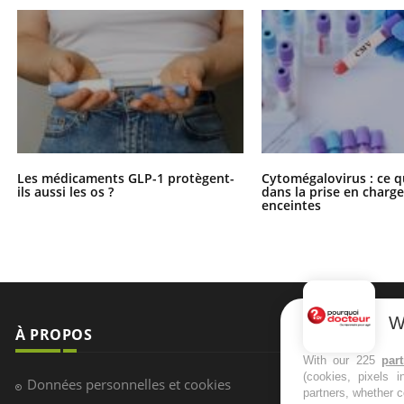
Les médicaments GLP-1 protègent-
Cytomégalovirus : ce q
ils aussi les os ?
dans la prise en char
enceintes
W
À PROPOS
NEWSLETT
With our 225
par
(cookies, pixels 
Recevez toute
Données personnelles et cookies
partners, whether c
infos santé