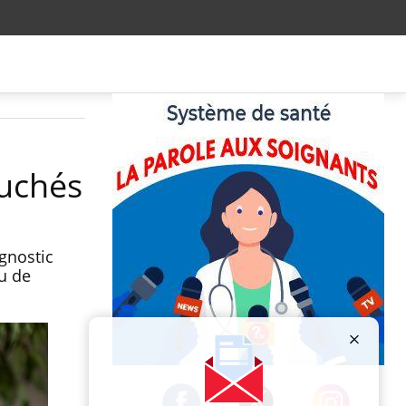
ouchés
gnostic
u de
Publicité