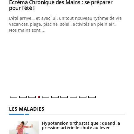
Eczéma Chronique des Mains : se préparer
Youtube
Youtube
pour l’été !
L'été arrive… et avec lui, un tout nouveau rythme de vie !
Vacances, plage, piscine, soleil, activités en plein air…
Nos mains sont ...
Dia
You
Le 
pers
ques
LES MALADIES
Hypotension orthostatique : quand la
pression artérielle chute au lever