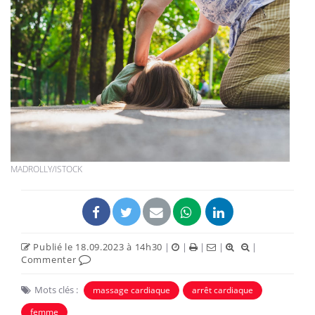
MADROLLY/ISTOCK
Publié le 18.09.2023 à 14h30
|
|
|
|
|
Commenter
Mots clés :
massage cardiaque
arrêt cardiaque
femme