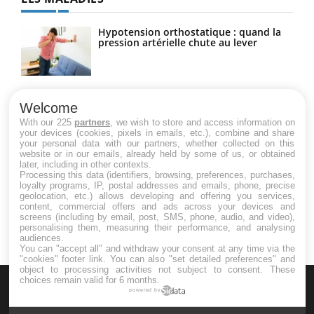
Hypotension orthostatique : quand la
pression artérielle chute au lever
Drépanocytose : une déformation des
globules rouges aux conséquences
Welcome
graves
With our 225
partners
, we wish to store and access information on
your devices (cookies, pixels in emails, etc.), combine and share
your personal data with our partners, whether collected on this
website or in our emails, already held by some of us, or obtained
Maladie de Charcot (Sclérose latérale
later, including in other contexts.
amyotrophique)
Processing this data (identifiers, browsing, preferences, purchases,
loyalty programs, IP, postal addresses and emails, phone, precise
geolocation, etc.) allows developing and offering you services,
content, commercial offers and ads across your devices and
screens (including by email, post, SMS, phone, audio, and video),
personalising them, measuring their performance, and analysing
audiences.
You can "accept all" and withdraw your consent at any time via the
"cookies" footer link
. You can also "set detailed preferences" and
object to processing activities not subject to consent. These
choices remain valid for 6 months.
powered by