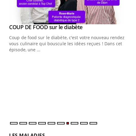
Youtube
cès
COUP DE FOOD sur le diabète
Youtube
Coup de food sur le diabète, c'est votre nouveau rendez-
 en
vous culinaire qui bouscule les idées reçues ! Dans cet
u
épisode, une ...
Qua
You
"Les
trav
DRH 
LES MALADIES