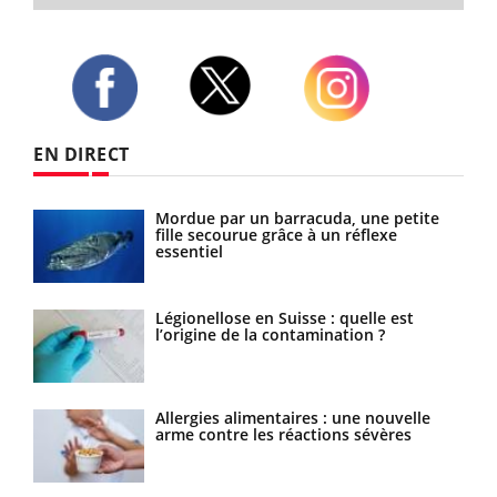
Twitter
Facebook
Instagram
EN DIRECT
Mordue par un barracuda, une petite
Comment gérer le sommeil des enfants
fille secourue grâce à un réflexe
en vacances ?
essentiel
Légionellose en Suisse : quelle est
Bilan prévention : ce que les kinés
l’origine de la contamination ?
pourront bientôt faire
Allergies alimentaires : une nouvelle
TDAH : quel est ce traitement autorisé
arme contre les réactions sévères
aux États-Unis ?