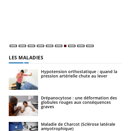
Qua
You
"Les
trav
DRH 
LES MALADIES
Hypotension orthostatique : quand la
pression artérielle chute au lever
Drépanocytose : une déformation des
globules rouges aux conséquences
graves
Maladie de Charcot (Sclérose latérale
amyotrophique)