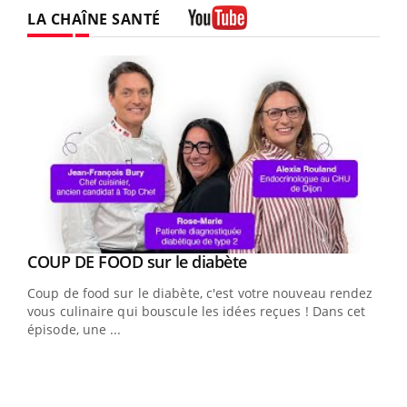
LA CHAÎNE SANTÉ
Youtube
Youtube
cès
COUP DE FOOD sur le diabète
Youtube
Coup de food sur le diabète, c'est votre nouveau rendez-
 en
vous culinaire qui bouscule les idées reçues ! Dans cet
u
épisode, une ...