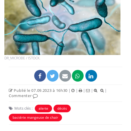
DR_MICROBE / ISTOCK.
Publié le 07.09.2023 à 16h30
|
|
|
|
|
Commenter
Mots clés :
alerte
décès
bactérie mangeuse de chair