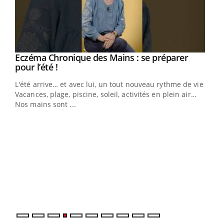
Eczéma Chronique des Mains : se préparer
Youtube
Youtube
pour l’été !
L'été arrive… et avec lui, un tout nouveau rythme de vie !
Vacances, plage, piscine, soleil, activités en plein air…
Nos mains sont ...
Dia
You
Le 
pers
ques