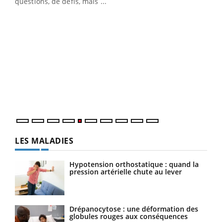
…
questions, de défis, mais ...
Un 
You
à l
Un é
mati
numé
LES MALADIES
Hypotension orthostatique : quand la
pression artérielle chute au lever
Drépanocytose : une déformation des
globules rouges aux conséquences