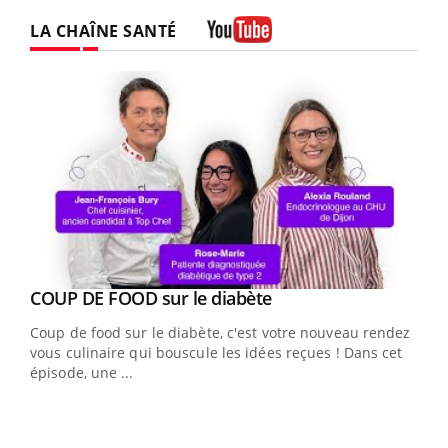
LA CHAÎNE SANTÉ
Youtube
Youtube
cès
COUP DE FOOD sur le diabète
Youtube
Coup de food sur le diabète, c'est votre nouveau rendez-
 en
vous culinaire qui bouscule les idées reçues ! Dans cet
u
épisode, une ...