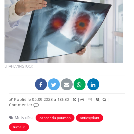
UTAH778/ISTOCK
Publié le 05.09.2023 à 18h30
|
|
|
|
|
Commenter
Mots clés :
cancer du poumon
antioxydant
tumeur