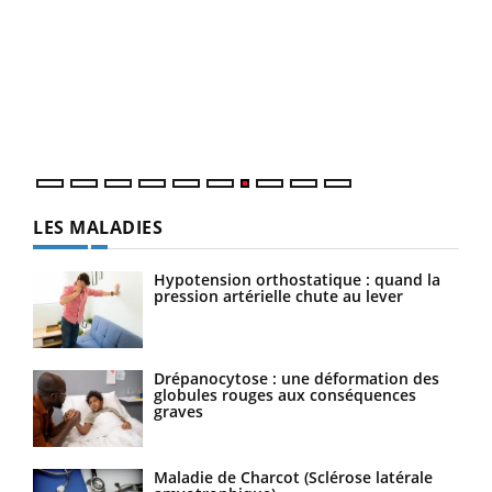
Qua
You
"Les
trav
DRH 
LES MALADIES
Hypotension orthostatique : quand la
pression artérielle chute au lever
Drépanocytose : une déformation des
globules rouges aux conséquences
graves
Maladie de Charcot (Sclérose latérale