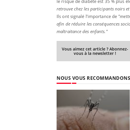
le risque de diabète est 35 % plus é
retrouve chez les participants noirs e
Ils ont signalé l’importance de
"mettr
afin de réduire les conséquences social
Youtube
 Mains : se
Diabète & Ramadan 2026
Un 
Youtube
You
maltraitance des enfants."
outube
fac
Le Ramadan approche, et, pour de
pré
un tout nouveau
nombreuses personnes atteintes de
Un 
Vous aimez cet article ? Abonnez-
lage, piscine,
diabète, c'est une période de questions, de
vous à la newsletter !
mut
air… Nos mains
défis, mais ...
sant
num
NOUS VOUS RECOMMANDON