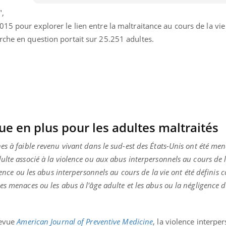
TDAH : quel est ce
Insuffis
",
traitement autorisé aux
comment
États-Unis ?
préveni
15 pour explorer le lien entre la maltraitance au cours de la vie
rche en question portait sur 25.251 adultes.
ue en plus pour les adultes maltraités
es à faible revenu vivant dans le sud-est des États-Unis ont été me
lte associé à la violence ou aux abus interpersonnels au cours de l
olence ou les abus interpersonnels au cours de la vie ont été définis
es menaces ou les abus à l'âge adulte et les abus ou la négligence 
revue
American Journal of Preventive Medicine
, la violence interpe