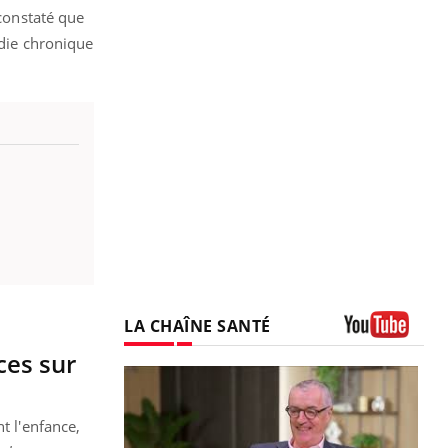
 constaté que
adie chronique
LA CHAÎNE SANTÉ
Youtube
ces sur
t l'enfance,