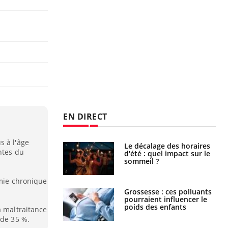
EN DIRECT
s à l'âge
: le mystère de la
Le décalage des horaires
ntes du
ine de Proust"
d'été : quel impact sur le
pliqué
sommeil ?
émie chronique
nce au gluten : les
Grossesse : ces polluants
es
pourraient influencer le
ndations de la
poids des enfants
a maltraitance
 de 35 %.