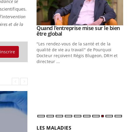
ndance se
scientifiques.
d'intervention
ires et de la
Youtube
 diabète
Quand l’entreprise mise sur le bien
Youtube
Youtube
être global
e, c'est votre
"Les rendez-vous de la santé et de la
naire qui
qualité de vie au travail" de Pourquoi
 ! Dans cet
'inscrire
Docteur reçoivent Régis Blugeon, DRH et
directeur ...
Ec
You
quo
Dan
der
com
et é
LES MALADIES