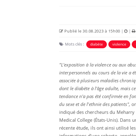
Publié le 30.08.2023 à 15h00
|
|
Mots clés :
diabète
violence
"L'exposition à la violence ou aux abu
interpersonnels au cours de la vie a é
associée à plusieurs maladies chroniq
e et chaleur : ce
Mordue par un
dont le diabète à l'âge adulte, mais ce
a science
barracuda, une petite fille
secourue grâce à un
tendance n'a pas été confirmée en fo
réflexe essentiel
du sexe et de l’ethnie des patients",
on
indiqué des chercheurs du Meharry
phone nuit-il à
Légionellose en Suisse :
tissage de la
quelle est l’origine de la
Medical College (États-Unis). Dans u
contamination ?
récente étude, ils ont ainsi utilisé les
informations d’une cohorte, appelé