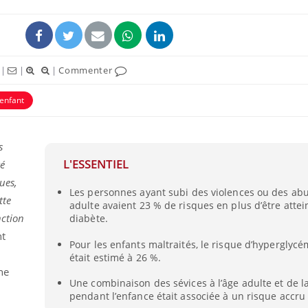
|
|
|
Commenter
enfant
s
L'ESSENTIEL
té
ues,
Les personnes ayant subi des violences ou des abu
Comment gérer le
Cerveau 
tte
adulte avaient 23 % de risques en plus d’être attei
sommeil des enfants en
"madele
vacances ?
enfin ex
nction
diabète.
t
Pour les enfants maltraités, le risque d’hyperglyc
était estimé à 26 %.
Bilan prévention : ce que
Intoléra
les kinés pourront
nouvell
ne
bientôt faire
recomma
Une combinaison des sévices à l’âge adulte et de l
HAS
pendant l’enfance était associée à un risque accru
e