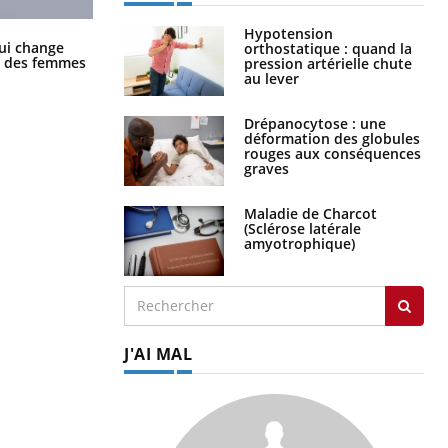
Hypotension
La sieste empêche-t-elle de dormir
ui change
orthostatique : quand la
la nuit ?
ge des femmes
pression artérielle chute
au lever
Drépanocytose : une
déformation des globules
rouges aux conséquences
graves
Maladie de Charcot
(Sclérose latérale
amyotrophique)
J'AI MAL