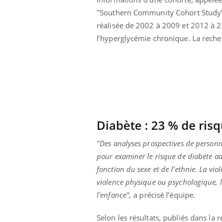
ar une tique en
Allergies alimentaires :
"Southern Community Cohort Study
, elle reste dans
une nouvelle arme contre
pendant 42 jours
les réactions sévères
réalisée de 2002 à 2009 et 2012 à 20
l’hyperglycémie chronique. La reche
Diabète : 23 % de risq
"Des analyses prospectives de personn
pour examiner le risque de diabète adu
fonction du sexe et de l’ethnie. La vi
violence physique ou psychologique, l
l'enfance",
a précisé l’équipe.
Selon les résultats, publiés dans la 