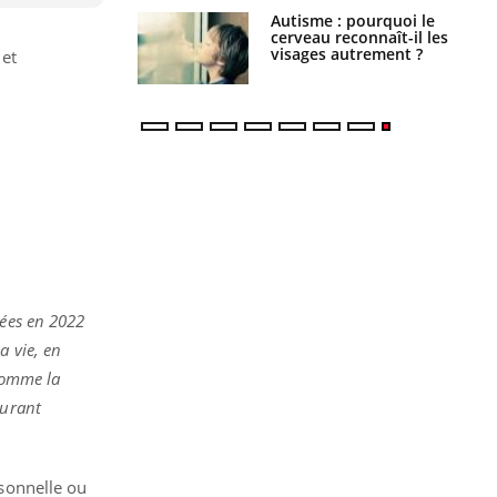
ance cardiaque :
Autisme : pourquoi le
 mieux la
cerveau reconnaît-il les
r
visages autrement ?
 et
nées en 2022
a vie, en
 comme la
durant
rsonnelle ou