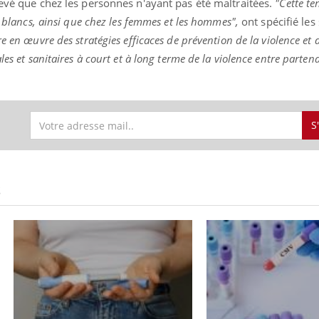
levé que chez les personnes n'ayant pas été maltraitées.
"Cette te
t blancs, ainsi que chez les femmes et les hommes",
ont spécifié les 
e en œuvre des stratégies efficaces de prévention de la violence et 
es et sanitaires à court et à long terme de la violence entre partena
« jumeau numérique » pour
COUP DE FOOD sur le
tube
Youtube
iliter l’accès à la médecine
Youtube
Coup de food sur le diabèt
ventive
nouveau rendez-vous culi
établissement lié à un groupe
bouscule les idées reçues
S
ualiste innove en matière de bilan de
épisode, une ...
é : l'utilisation d'un « jumeau
érique » permet ...
S