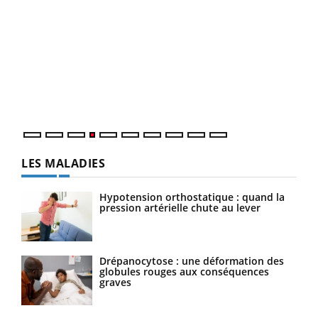
Dia
You
Le 
pers
ques
LES MALADIES
Hypotension orthostatique : quand la
pression artérielle chute au lever
Drépanocytose : une déformation des
globules rouges aux conséquences
graves