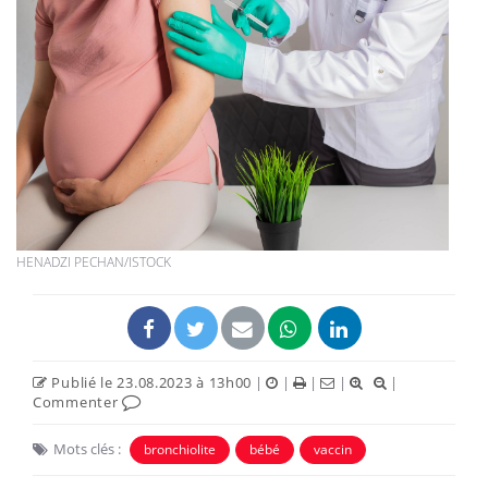
HENADZI PECHAN/ISTOCK
Publié le 23.08.2023 à 13h00
|
|
|
|
|
Commenter
Mots clés :
bronchiolite
bébé
vaccin