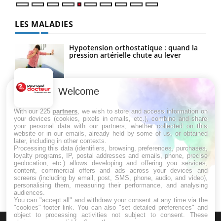
LES MALADIES
Hypotension orthostatique : quand la
pression artérielle chute au lever
Welcome
Drépanocytose : une déformation des
globules rouges aux conséquences
graves
With our 225
partners
, we wish to store and access information on
your devices (cookies, pixels in emails, etc.), combine and share
your personal data with our partners, whether collected on this
website or in our emails, already held by some of us, or obtained
Maladie de Charcot (Sclérose latérale
later, including in other contexts.
amyotrophique)
Processing this data (identifiers, browsing, preferences, purchases,
loyalty programs, IP, postal addresses and emails, phone, precise
geolocation, etc.) allows developing and offering you services,
content, commercial offers and ads across your devices and
screens (including by email, post, SMS, phone, audio, and video),
personalising them, measuring their performance, and analysing
audiences.
You can "accept all" and withdraw your consent at any time via the
"cookies" footer link
. You can also "set detailed preferences" and
object to processing activities not subject to consent. These