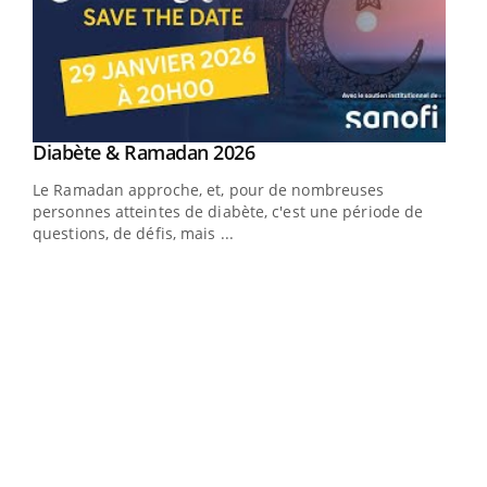
Youtube
Diabète & Ramadan 2026
Youtube
Le Ramadan approche, et, pour de nombreuses
vie !
personnes atteintes de diabète, c'est une période de
…
questions, de défis, mais ...
Un 
You
à l
Un é
mati
numé