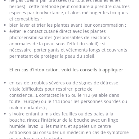
ne pas cueillir par brassées (surtout les feuilles et les
herbes) :
cette méthode peut conduire à prendre d’autres
espèces par inadvertance, et alors
mélanger les toxiques
et comestibles ;
bien laver et trier les plantes avant leur consommation ;
éviter le contact cutané direct avec les plantes
photosensibilisantes (responsables de réactions
anormales de la peau sous l’effet du soleil) : si
nécessaire, porter gants et vêtements longs et couvrants
permettant de protéger la peau du soleil.
Et en cas d’intoxication, voici les conseils à appliquer :
en cas de troubles sévères ou de signes de détresse
vitale (difficultés pour respirer, perte de
conscience…), contactez le 15 ou le 112 (valable dans
toute l'Europe) ou le 114 (pour les personnes sourdes ou
malentendantes) ;
si votre enfant a mis des feuilles ou des baies à la
bouche, rincez l’intérieur de la bouche avec un linge
humide, lavez lui les mains, et appelez un centre
antipoison ou consulter un médecin en cas de symptôme
ou de doute sur la plante ;