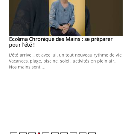
Eczéma Chronique des Mains : se préparer
Youtube
Youtube
pour l’été !
L'été arrive… et avec lui, un tout nouveau rythme de vie !
Vacances, plage, piscine, soleil, activités en plein air…
Nos mains sont ...
Dia
You
Le 
pers
ques