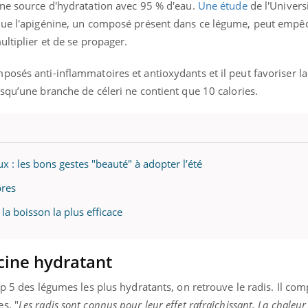
nne source d'hydratation avec 95 % d'eau.
Une étude
de l'Univers
que l'apigénine, un composé présent dans ce légume, peut empêc
ultiplier et de se propager.
« jumeau numérique » pour
tube
osés anti-inflammatoires et antioxydants et il peut favoriser la
iliter l’accès à la médecine
Youtube
ventive
squ’une branche de céleri ne contient que 10 calories.
établissement lié à un groupe
ualiste innove en matière de bilan de
é : l'utilisation d'un « jumeau
érique » permet ...
x : les bons gestes "beauté" à adopter l’été
bres
 la boisson la plus efficace
acine hydratant
op 5 des légumes les plus hydratants, on retrouve le radis. Il co
s. "
Les radis sont connus pour leur effet rafraîchissant. La chaleur