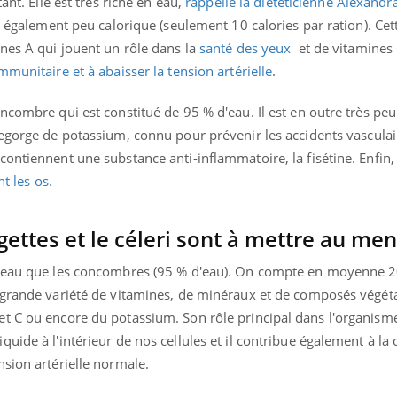
ant. Elle est très riche en eau,
rappelle la diététicienne Alexandra
st également peu calorique (seulement 10 calories par ration). Cet
ines A qui jouent un rôle dans la
santé des yeux
et de vitamines 
mmunitaire et à abaisser la tension artérielle
.
ncombre qui est constitué de 95 % d'eau. Il est en outre très peu
 regorge de potassium, connu pour prévenir les accidents vasculai
ontiennent une substance anti-inflammatoire, la fisétine. Enfin, 
nt les os.
gettes et le céleri sont à mettre au me
d’eau que les concombres (95 % d'eau). On compte en moyenne 20
 grande variété de vitamines, de minéraux et de composés végét
t C ou encore du potassium. Son rôle principal dans l'organisme
uide à l'intérieur de nos cellules et il contribue également à la 
sion artérielle normale.