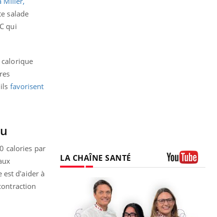
 Miller,
te salade
C qui
 calorique
res
ils
favorisent
nu
 calories par
LA CHAÎNE SANTÉ
aux
Youtube
 est d'aider à
contraction