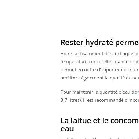
 votre ventre
Pourquoi manger moins
l les premiers
de protéines pourrait
 vos vacances ?
finalement être bénéfique
Rester hydraté perme
Boire suffisamment d'eau chaque jo
température corporelle, maintenir de
permet en outre d’apporter des nutri
améliore également la qualité du so
Pour maintenir la quantité d’eau
don
3,7 litres), il est recommandé d'inc
La laitue et le concom
eau