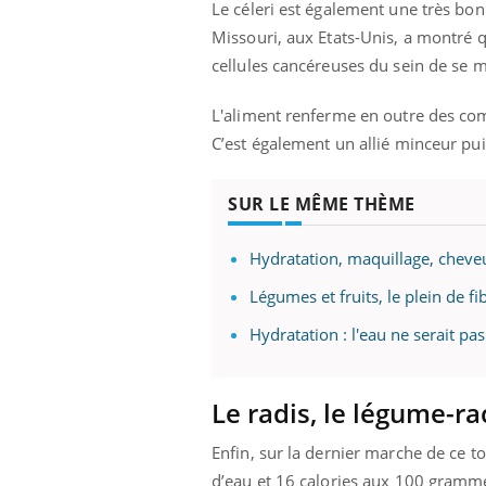
Le céleri est également une très bo
Missouri, aux Etats-Unis, a montré 
cellules cancéreuses du sein de se m
Youtube
 Mains : se
Diabète & Ramadan 2026
Un 
Youtube
You
L'aliment renferme en outre des comp
outube
fac
Le Ramadan approche, et, pour de
pré
C’est également un allié minceur pui
un tout nouveau
nombreuses personnes atteintes de
Un 
lage, piscine,
diabète, c'est une période de questions, de
SUR LE MÊME THÈME
mut
air… Nos mains
défis, mais ...
sant
num
Hydratation, maquillage, cheveu
Légumes et fruits, le plein de fi
Hydratation : l'eau ne serait pas
Le radis, le légume-r
Enfin, sur la dernier marche de ce t
d’eau et 16 calories aux 100 gramme