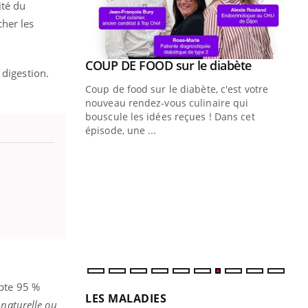
ité du
her les
Youtube
COUP DE FOOD sur le diabète
Youtube
 digestion.
Coup de food sur le diabète, c'est votre
nouveau rendez-vous culinaire qui
bouscule les idées reçues ! Dans cet
épisode, une ...
Quand l’entreprise mise sur le bien
Ec
Youtube
You
Youtube
être global
quo
"Les rendez-vous de la santé et de la
Dan
qualité de vie au travail" de Pourquoi
der
Docteur reçoivent Régis Blugeon, DRH et
com
directeur ...
et é
mpte 95 %
LES MALADIES
 naturelle ou