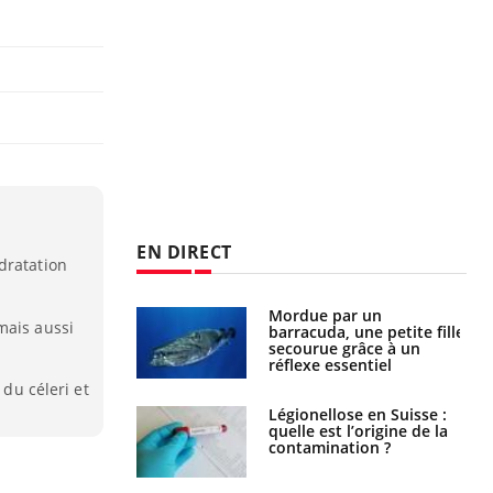
EN DIRECT
dratation
Mordue par un
Comment gérer le
mais aussi
barracuda, une petite fille
sommeil des enfants en
secourue grâce à un
vacances ?
réflexe essentiel
 du céleri et
Légionellose en Suisse :
Bilan prévention : ce que
quelle est l’origine de la
les kinés pourront
contamination ?
bientôt faire