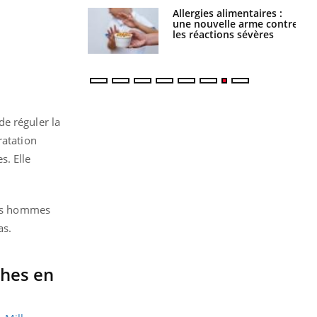
Allergies alimentaires :
TDAH : quel est ce
une nouvelle arme contre
traitement autorisé aux
les réactions sévères
États-Unis ?
de réguler la
ratation
s. Elle
les hommes
as.
ches en