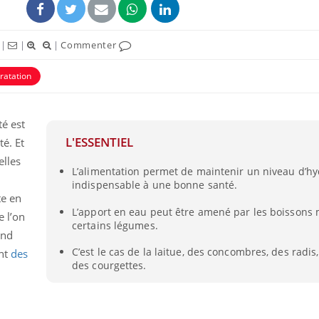
|
|
|
Commenter
ratation
é est
L'ESSENTIEL
é. Et
elles
L’alimentation permet de maintenir un niveau d’hy
indispensable à une bonne santé.
te en
Grossesse et chaleur : ce
L’apport en eau peut être amené par les boissons 
que dit la science
 l’on
certains légumes.
end
C’est le cas de la laitue, des concombres, des radis,
ent
des
des courgettes.
Le smartphone nuit-il à
l'apprentissage de la
lecture ?