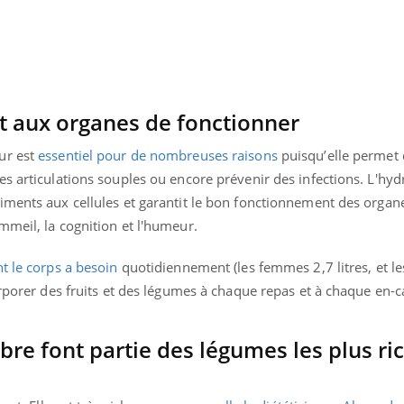
Mordue par une tique en
vacances, elle reste dans
le coma pendant 42 jours
t aux organes de fonctionner
ur est
essentiel pour de nombreuses raisons
puisqu’elle permet 
s articulations souples ou encore prévenir des infections. L'hyd
ments aux cellules et garantit le bon fonctionnement des organe
mmeil, la cognition et l'humeur.
t le corps a besoin
quotidiennement (les femmes 2,7 litres, et 
orporer des fruits et des légumes à chaque repas et à chaque en-c
bre font partie des légumes les plus ri