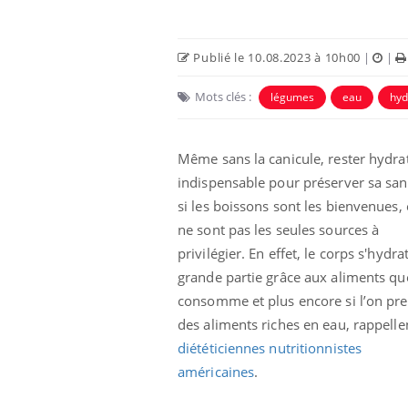
Publié le 10.08.2023 à 10h00
|
|
Mots clés :
légumes
eau
hyd
Même sans la canicule, rester hydrat
indispensable pour préserver sa sant
si les boissons sont les bienvenues, 
ne sont pas les seules sources à
privilégier. En effet, le corps s'hydra
e empêche-t-elle
Fortes chaleurs :
 la nuit ?
pourquoi le risque de
grande partie grâce aux aliments que
noyade grimpe-t-il ?
consomme et plus encore si l’on pr
des aliments riches en eau, rappell
 fin du comprimé
Le Viagra pourrait-il
diététiciennes nutritionnistes
jours se profile-t-
freiner la propagation du
n ?
cancer ?
américaines
.