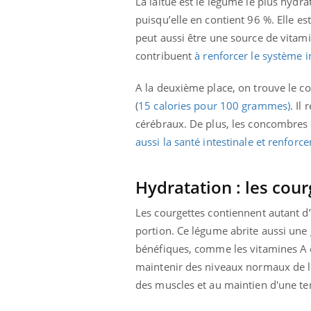
La laitue est le légume le plus hydrat
puisqu’elle en contient 96 %. Elle e
peut aussi être une source de vitam
contribuent
à renforcer le système i
A la deuxième place, on trouve le co
(
15 calories pour 100 grammes)
. Il
cérébraux. De plus, les concombres c
aussi la santé intestinale et renforce
Hydratation : les cour
Les courgettes contiennent autant 
portion. Ce légume abrite aussi une
bénéfiques, comme les vitamines A e
maintenir des niveaux normaux de liq
des muscles et au maintien d'une ten