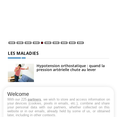
Un 
You
à l
Un é
mati
numé
LES MALADIES
Hypotension orthostatique : quand la
pression artérielle chute au lever
Drépanocytose : une déformation des
globules rouges aux conséquences
Welcome
graves
With our 225
partners
, we wish to store and access information on
your devices (cookies, pixels in emails, etc.), combine and share
your personal data with our partners, whether collected on this
website or in our emails, already held by some of us, or obtained
Maladie de Charcot (Sclérose latérale
later, including in other contexts.
amyotrophique)