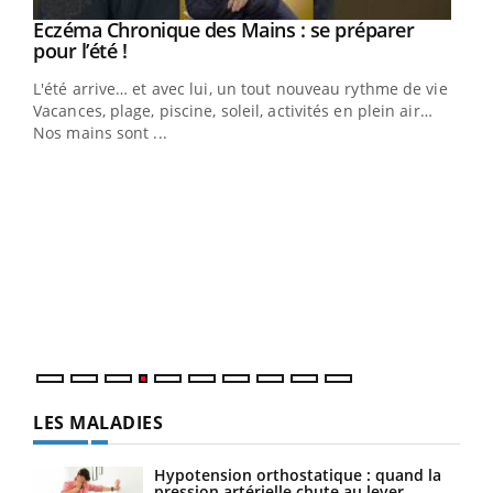
Eczéma Chronique des Mains : se préparer
Youtube
Youtube
pour l’été !
L'été arrive… et avec lui, un tout nouveau rythme de vie !
Vacances, plage, piscine, soleil, activités en plein air…
Nos mains sont ...
Dia
You
Le 
pers
ques
LES MALADIES
Hypotension orthostatique : quand la
pression artérielle chute au lever