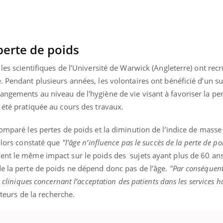
VIH : la fin du comprimé
tous les jours se profile-t-
elle enfin ?
 perte de poids
les scientifiques de l’Université de Warwick (Angleterre) ont rec
. Pendant plusieurs années, les volontaires ont bénéficié d’un su
ngements au niveau de l'hygiène de vie visant à favoriser la per
 été pratiquée au cours des travaux.
comparé les pertes de poids et la diminution de l’indice de masse
 alors constaté que
"l’âge n’influence pas le succès de la perte de po
ent le même impact sur le poids des sujets ayant plus de 60 ans
de la perte de poids ne dépend donc pas de l’âge.
"Par conséquent,
s cliniques concernant l’acceptation des patients dans les services ho
uteurs de la recherche.