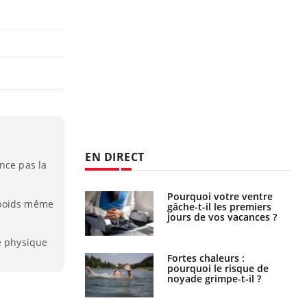
EN DIRECT
nce pas la
Pourquoi votre ventre
Pourquoi manger moins
 poids même
gâche-t-il les premiers
de protéines pourrait
jours de vos vacances ?
finalement être bénéfique
é physique
Fortes chaleurs :
Grossesse et chaleur : ce
pourquoi le risque de
que dit la science
noyade grimpe-t-il ?