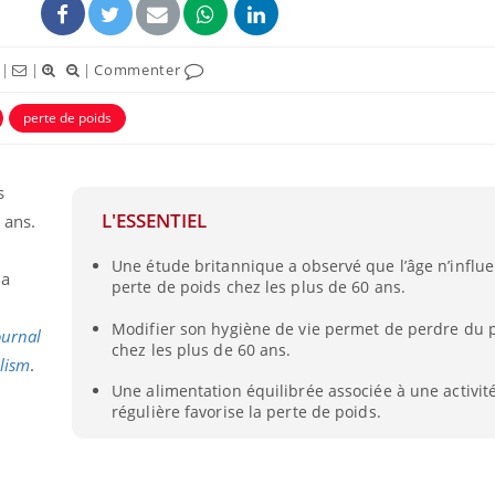
|
|
|
Commenter
perte de poids
s
L'ESSENTIEL
 ans.
Une étude britannique a observé que l’âge n’influe
la
perte de poids chez les plus de 60 ans.
Cytomégalovirus : ce qui
Modifier son hygiène de vie permet de perdre du
change dans la prise en
ournal
chez les plus de 60 ans.
charge des femmes
lism
.
enceintes
Une alimentation équilibrée associée à une activit
régulière favorise la perte de poids.
La sieste empêche-t-elle
de dormir la nuit ?