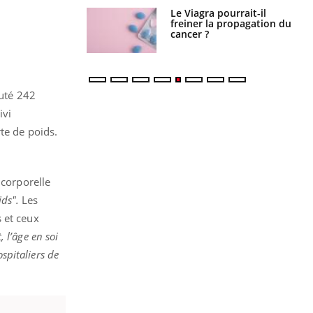
Le Viagra pourrait-il
Le smartphone nuit-il à
freiner la propagation du
l'apprentissage de la
cancer ?
lecture ?
ruté 242
ivi
te de poids.
 corporelle
ids".
Les
 et ceux
 l’âge en soi
spitaliers de