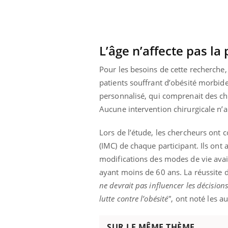
 connectés :
Les médicaments GLP-1
le travail
protègent-ils aussi les os
de plus en plus
?
soirées
L’âge n’affecte pas la
Pour les besoins de cette recherche, 
patients souffrant d’obésité morbide
personnalisé, qui comprenait des cha
Aucune intervention chirurgicale n’a
Lors de l’étude, les chercheurs ont 
(IMC) de chaque participant. Ils ont
modifications des modes de vie avai
ayant moins de 60 ans. La réussite 
ne devrait pas influencer les décision
lutte contre l’obésité"
, ont noté les a
SUR LE MÊME THÈME