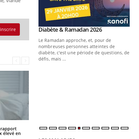
le, viande
Youtube
Diabète & Ramadan 2026
'inscrire
Youtube
Le Ramadan approche, et, pour de
nombreuses personnes atteintes de
diabète, c'est une période de questions, de
défis, mais ...
Un « jumeau numérique » pour
CO
Youtube
You
faciliter l’accès à la médecine
Youtube
Cou
préventive
nou
Un établissement lié à un groupe
bou
mutualiste innove en matière de bilan de
épi
santé : l'utilisation d'un « jumeau
numérique » permet ...
Grossesse à risque : ce jus naturel
n rapport
attire l'attention des chercheurs
x élevé en