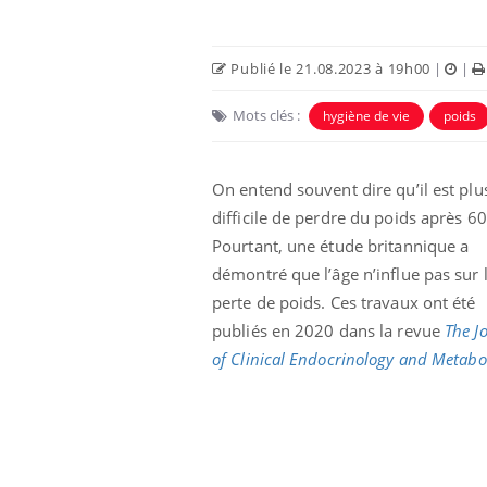
Publié le 21.08.2023 à 19h00
|
|
Mots clés :
hygiène de vie
poids
On entend souvent dire qu’il est plu
difficile de perdre du poids après 60
Pourtant, une étude britannique a
démontré que l’âge n’influe pas sur 
perte de poids.
Ces travaux ont été
 à risque : ce jus
Cancer colorectal : une
ttire l'attention
stratégie simple aurait
publiés en 2020 dans la revue
The J
cheurs
changé la donne au Pays
of Clinical Endocrinology and Metabo
basque
 oublier les
Chikungunya, dengue,
n vacances ?
West Nile : que se passe-
t-il dans le sud de la
France ?