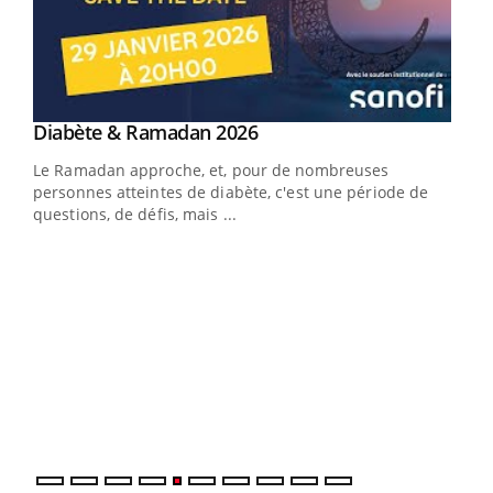
Youtube
Diabète & Ramadan 2026
Youtube
Le Ramadan approche, et, pour de nombreuses
vie !
personnes atteintes de diabète, c'est une période de
…
questions, de défis, mais ...
Un 
You
à l
Un é
mati
numé