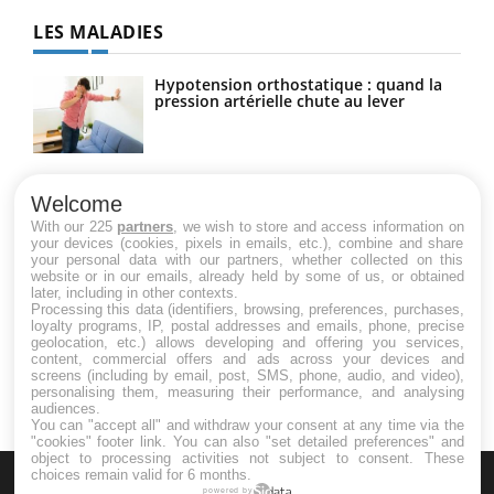
LES MALADIES
Hypotension orthostatique : quand la
pression artérielle chute au lever
Drépanocytose : une déformation des
globules rouges aux conséquences
Welcome
graves
With our 225
partners
, we wish to store and access information on
your devices (cookies, pixels in emails, etc.), combine and share
your personal data with our partners, whether collected on this
website or in our emails, already held by some of us, or obtained
Maladie de Charcot (Sclérose latérale
later, including in other contexts.
amyotrophique)
Processing this data (identifiers, browsing, preferences, purchases,
loyalty programs, IP, postal addresses and emails, phone, precise
geolocation, etc.) allows developing and offering you services,
content, commercial offers and ads across your devices and
screens (including by email, post, SMS, phone, audio, and video),
personalising them, measuring their performance, and analysing
audiences.
You can "accept all" and withdraw your consent at any time via the
"cookies" footer link
. You can also "set detailed preferences" and
object to processing activities not subject to consent. These
choices remain valid for 6 months.
powered by