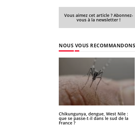
Vous aimez cet article ? Abonnez-
vous à la newsletter !
prendre pour
Insuline & Charge mentale : et si on
Ecz
Youtube
You
Youtube
osait en parler??
pré
llard mental ou
En 2026, l'insuline dans le diabète de type 2
L'ét
NOUS VOUS RECOMMANDON
tômes de la
reste entourée d'idées reçues chez les
ryth
les ce qui la rend
patients comme parfois chez les soignants.
sole
sont
Chikungunya, dengue, West Nile :
que se passe-t-il dans le sud de la
France ?