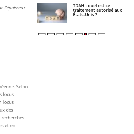
s alimentaires :
TDAH : quel est ce
r l'épaisseur
velle arme contre
traitement autorisé aux
tions sévères
États-Unis ?
péenne. Selon
s locus
n locus
eux des
s recherches
es et en