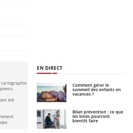
EN DIRECT
a cartographie
par un
Comment gérer le
opéens.
a, une petite fille
sommeil des enfants en
e grâce à un
vacances ?
essentiel
 ont été
lose en Suisse :
Bilan prévention : ce que
st l’origine de la
les kinés pourront
demment
nation ?
bientôt faire
rope.