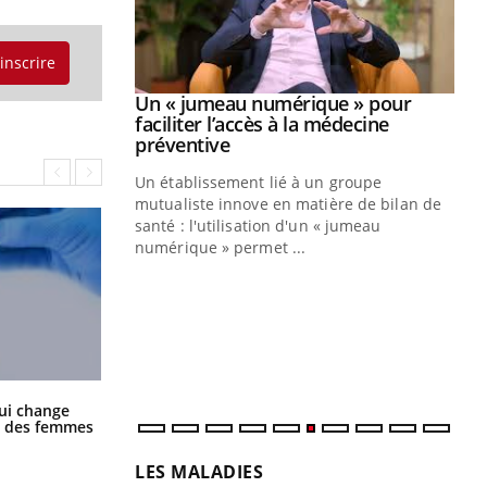
'inscrire
Youtube
2026
Un « jumeau numérique » pour
Youtube
faciliter l’accès à la médecine
 pour de
Youtube
préventive
teintes de
Un établissement lié à un groupe
e de questions, de
mutualiste innove en matière de bilan de
santé : l'utilisation d'un « jumeau
CO
You
numérique » permet ...
Cou
nou
bou
épi
La sieste empêche-t-elle de dormir
ui change
la nuit ?
ge des femmes
LES MALADIES