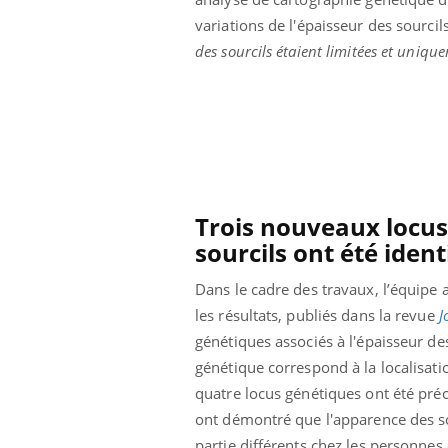
 votre ventre
Pourquoi manger moins
variations de l'épaisseur des sourci
l les premiers
de protéines pourrait
 vos vacances ?
finalement être bénéfique
des sourcils étaient limitées et uniq
Trois nouveaux locus
sourcils ont été ident
Dans le cadre des travaux, l’équipe
les résultats, publiés dans la revue
J
génétiques associés à l'épaisseur des
génétique correspond à la localisat
quatre locus génétiques ont été pré
ont démontré que l'apparence des sou
partie différents chez les personnes