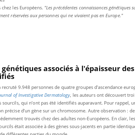
Mordue par une tique en
Allergie
ls chez les Européens.
"Les précédentes connaissances génétiques su
vacances, elle reste dans
une nou
le coma pendant 42 jours
les réac
uement réservées aux personnes qui ne vivaient pas en Europe."
 génétiques associés à l'épaisseur des
ifiés
 a recruté 9.948 personnes de quatre groupes d'ascendance euro
ournal of Investigative Dermatology
, les auteurs ont découvert troi
 sourcils, qui n’ont pas été identifiés auparavant. Pour rappel, u
ion précise d’un gène sur un chromosome. Autre observation : d
cédemment trouvés chez des adultes non-Européens. En clair, le
rcils était associée à des gènes sous-jacents en partie identiqu
 de différentes parties du monde.