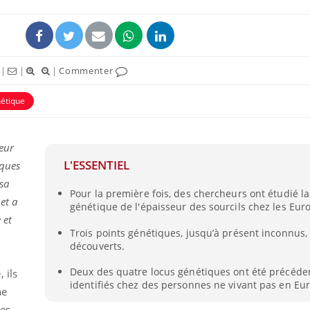
|
|
|
Commenter
étique
eur
L'ESSENTIEL
iques
 sa
Pour la première fois, des chercheurs ont étudié l
Grossesse et chaleur : ce
Mordue 
et a
génétique de l'épaisseur des sourcils chez les Eur
que dit la science
barracud
secouru
 et
réflexe 
Trois points génétiques, jusqu’à présent inconnus,
découverts.
Le smartphone nuit-il à
Légionel
l'apprentissage de la
quelle e
Deux des quatre locus génétiques ont été précé
 ils
lecture ?
contami
identifiés chez des personnes ne vivant pas en Eu
ne
des