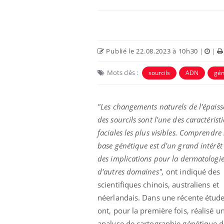
Publié le 22.08.2023 à 10h30
|
|
Mots clés :
sourcils
ADN
gén
"Les changements naturels de l'épaiss
des sourcils sont l'une des caractérist
faciales les plus visibles. Comprendre
e empêche-t-elle
Fortes chaleurs :
base génétique est d'un grand intérêt 
 la nuit ?
pourquoi le risque de
noyade grimpe-t-il ?
des implications pour la dermatologie
d'autres domaines",
ont indiqué des
scientifiques chinois, australiens et
 fin du comprimé
Le Viagra pourrait-il
jours se profile-t-
freiner la propagation du
néerlandais. Dans une récente étude,
n ?
cancer ?
ont, pour la première fois, réalisé u
analyse de cartographie génétique 