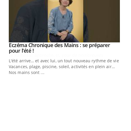
Youtube
Eczéma Chronique des Mains : se préparer
Diabète & Ramadan 2026
Youtube
Youtube
Youtube
pour l’été !
Le Ramadan approche, et, pour de nombreuses
L'été arrive… et avec lui, un tout nouveau rythme de vie !
personnes atteintes de diabète, c'est une période de
Vacances, plage, piscine, soleil, activités en plein air…
questions, de défis, mais ...
Nos mains sont ...
Un 
You
à l
Un é
mati
numé