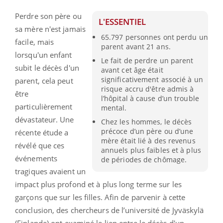
Perdre son père ou
L'ESSENTIEL
sa mère n'est jamais
65.797 personnes ont perdu un
facile, mais
parent avant 21 ans.
lorsqu'un enfant
Le fait de perdre un parent
subit le décès d'un
avant cet âge était
significativement associé à un
parent, cela peut
risque accru d'être admis à
être
l’hôpital à cause d’un trouble
particulièrement
mental.
dévastateur. Une
Chez les hommes, le décès
précoce d’un père ou d’une
récente étude a
mère était lié à des revenus
révélé que ces
annuels plus faibles et à plus
événements
de périodes de chômage.
tragiques avaient un
impact plus profond et à plus long terme sur les
garçons que sur les filles. Afin de parvenir à cette
conclusion, des chercheurs de l’université de Jyväskylä
(Finlande) ont examiné le lien entre le décès d'un