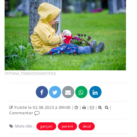
TATYANA_TOMSICKOVA/ISTOCK
Publié le 02.08.2023 à 09h00
|
|
|
|
|
Commenter
Mots clés :
garçon
parent
deuil