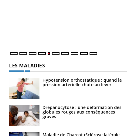
Un « jumeau numérique » pour faciliter l’accès
COU
Youtube
You
Youtube
à la médecine préventive
Coup
Un établissement lié à un groupe mutualiste innove en
vous
matière de bilan de santé : l'utilisation d'un « jumeau
épis
numérique » permet ...
LES MALADIES
Hypotension orthostatique : quand la
pression artérielle chute au lever
Drépanocytose : une déformation des
globules rouges aux conséquences
graves
Maladie de Charcot (Sclérose latérale