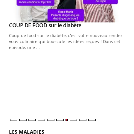
Youtube
cès
COUP DE FOOD sur le diabète
Youtube
Coup de food sur le diabète, c'est votre nouveau rendez-
 en
vous culinaire qui bouscule les idées reçues ! Dans cet
u
épisode, une ...
Qua
You
"Les
trav
DRH 
LES MALADIES