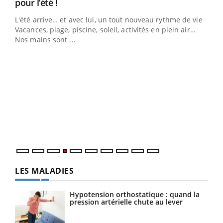
Youtube
pour l’été !
L'été arrive… et avec lui, un tout nouveau rythme de vie !
Vacances, plage, piscine, soleil, activités en plein air…
Nos mains sont ...
Dia
You
Le 
pers
ques
LES MALADIES
Hypotension orthostatique : quand la
pression artérielle chute au lever