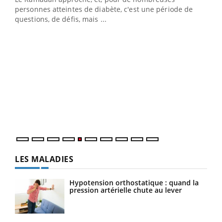
vie !
personnes atteintes de diabète, c'est une période de
…
questions, de défis, mais ...
Un 
You
à l
Un é
mati
numé
LES MALADIES
Hypotension orthostatique : quand la
pression artérielle chute au lever