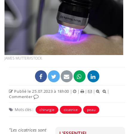
JAMES MUTTER/ISTOCK
Publié le 25.07.2023 à 18h00
|
|
|
|
|
Commenter
Mots clés :
chirurgie
cicatrice
peau
"Les cicatrices sont
L'ESSENTIEL