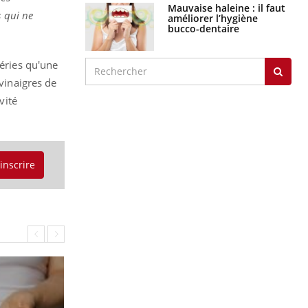
Mauvaise haleine : il faut
s qui ne
améliorer l’hygiène
bucco-dentaire
téries qu'une
 vinaigres de
vité
'inscrire