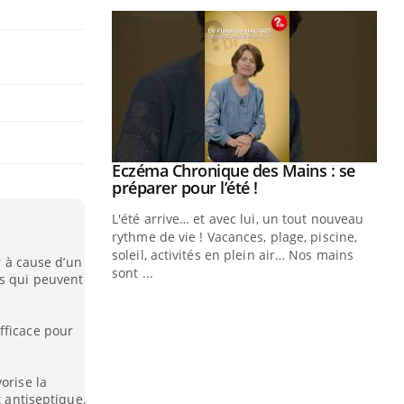
ale : et si on
Eczéma Chronique des Mains : se
Youtube
ube
Youtube
préparer pour l’été !
e diabète de type 2
L'été arrive… et avec lui, un tout nouveau
çues chez les
rythme de vie ! Vacances, plage, piscine,
ez les soignants.
soleil, activités en plein air… Nos mains
r à cause d’un
sont ...
es qui peuvent
Di
You
Le 
fficace pour
nom
dia
défi
orise la
t antiseptique.