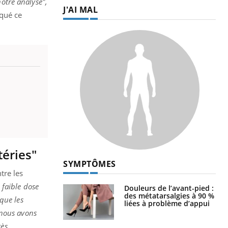
notre analyse",
J'AI MAL
iqué ce
éries"
SYMPTÔMES
tre les
 faible dose
Douleurs de l’avant-pied :
des métatarsalgies à 90 %
 que les
liées à problème d’appui
e nous avons
rès