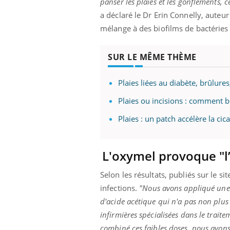
panser les plaies et les gonflements, 
a déclaré le Dr Erin Connelly, auteu
mélange à des biofilms de bactéries 
SUR LE MÊME THÈME
Plaies liées au diabète, brûlures
Plaies ou incisions : comment bi
Plaies : un patch accélère la cic
L'oxymel provoque "l
Selon les résultats, publiés sur le si
infections.
"Nous avons appliqué une fa
d'acide acétique qui n'a pas non plus p
infirmières spécialisées dans le trait
combiné ces faibles doses, nous avons