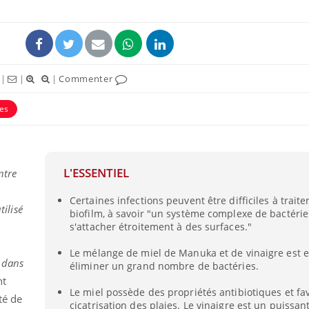
|
|
|
Commenter
ies
ence en fer : comprendre pour
Insuline & Charge ment
tube
Youtube
Youtube
Yout
venir
osait en parler??
gue, irritabilité, brouillard mental ou
En 2026, l'insuline dans l
L'ESSENTIEL
ntre
e alopécie… Les symptômes de la
reste entourée d'idées re
nce en fer sont multiples ce qui la rend
patients comme parfois ch
Certaines infections peuvent être difficiles à traite
tilisé
biofilm, à savoir "un système complexe de bactéri
s'attacher étroitement à des surfaces."
Le mélange de miel de Manuka et de vinaigre est e
l dans
éliminer un grand nombre de bactéries.
t
Le miel possède des propriétés antibiotiques et fav
té de
cicatrisation des plaies. Le vinaigre est un puissan