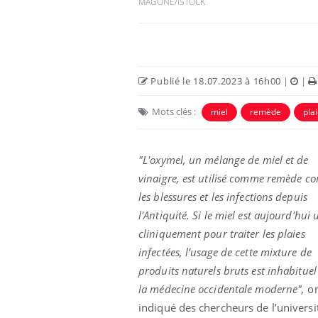
MAGONE/ISTOCK
Publié le 18.07.2023 à 16h00
|
|
Mots clés :
miel
remède
pla
Eczéma Chronique des Mains :
Car
Youtube
You
Youtube
expliquer ma maladie
pré
"L'oxymel, un mélange de miel et de
Il y a des sujets qui sont faciles à aborder...
Fati
vinaigre, est utilisé comme remède co
d'autres non ! D'un côté, poser des
mêm
les blessures et les infections depuis
questions sur la maladie d'un proche c'est
care
l'Antiquité. Si le miel est aujourd'hui u
montrer ...
...
cliniquement pour traiter les plaies
infectées, l’usage de cette mixture de
produits naturels bruts est inhabitue
la médecine occidentale moderne",
on
indiqué des chercheurs de l’universi