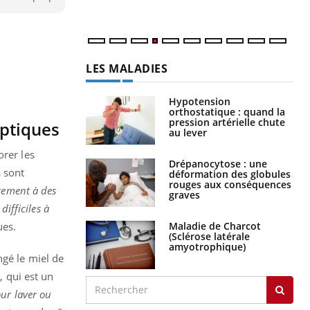
LES MALADIES
Hypotension
orthostatique : quand la
pression artérielle chute
eptiques
au lever
orer les
Drépanocytose : une
s sont
déformation des globules
rouges aux conséquences
itement à des
graves
ifficiles à
Maladie de Charcot
ues.
(Sclérose latérale
amyotrophique)
ngé le miel de
, qui est un
ur laver ou