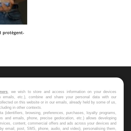
Cytomégalovirus : ce qui change
1 protègent-
dans la prise en charge des femmes
enceintes
ER
tners
, we wish to store and access information on your devices
in emails, etc.), combine and share your personal data with our
s les semaines les meilleures
ollected on this website or in our emails, already held by some of us,
ncluding in other contexts.
ta (identifiers, browsing, preferences, purchases, loyalty programs,
es and emails, phone, precise geolocation, etc.) allows developing
ervices, content, commercial offers and ads across your devices and
 by email, post, SMS, phone, audio, and video), personalising them,