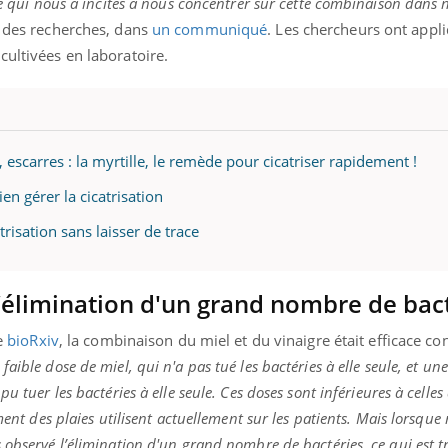
ce qui nous a incités à nous concentrer sur cette combinaison dans 
r des recherches, dans
un communiqué
. Les chercheurs ont appl
cultivées en laboratoire.
, escarres : la myrtille, le remède pour cicatriser rapidement !
en gérer la cicatrisation
atrisation sans laisser de trace
’élimination d'un grand nombre de bact
te
bioRxiv
, la combinaison du miel et du vinaigre était efficace con
ible dose de miel, qui n'a pas tué les bactéries à elle seule, et une
u tuer les bactéries à elle seule. Ces doses sont inférieures à celles
ement des plaies utilisent actuellement sur les patients. Mais lorsqu
 observé l’élimination d'un grand nombre de bactéries, ce qui est t