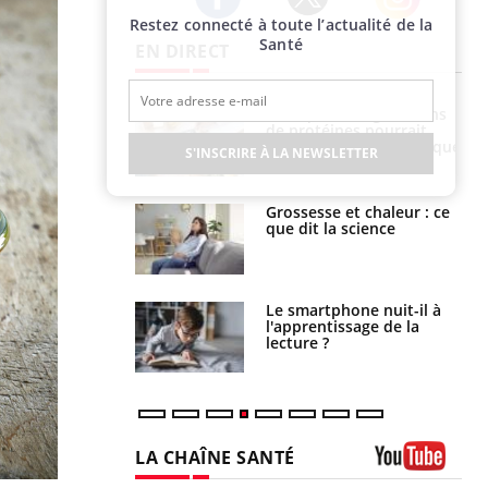
Restez connecté à toute l’actualité de la
Twitter
Facebook
Instagram
Santé
EN DIRECT
i votre ventre
Pourquoi manger moins
il les premiers
de protéines pourrait
 vos vacances ?
finalement être bénéfique
S'INSCRIRE À LA NEWSLETTER
haleurs :
Grossesse et chaleur : ce
i le risque de
que dit la science
rimpe-t-il ?
a pourrait-il
Le smartphone nuit-il à
la propagation du
l'apprentissage de la
lecture ?
LA CHAÎNE SANTÉ
Youtube