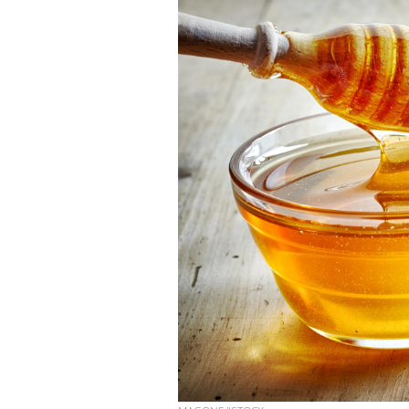
Cancer colorectal : une
stratégie simple aurait
changé la donne au Pays
basque
Chikungunya, dengue,
West Nile : que se passe-
t-il dans le sud de la
France ?
Les médicaments GLP-1
protègent-ils aussi les os
?