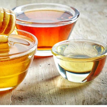
Cytomégalovirus : ce qui
Pourquo
change dans la prise en
gâche-t-
charge des femmes
jours de
enceintes
La sieste empêche-t-elle
Fortes c
de dormir la nuit ?
pourquo
noyade g
VIH : la fin du comprimé
Le Viagr
tous les jours se profile-t-
freiner 
elle enfin ?
cancer ?