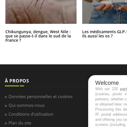
Chikungunya, dengue, West Nile :
Les médicaments GLP-
que se passe-t-il dans le sud de la
ils aussi les os ?
France ?
À PROPOS
NEWSLETT
Welcome
With our 225
par
(cookies, pixels 
Recevez toute
Données personnelles et cookies
partners, whether c
infos santé
or obtained later, i
Qui sommes-nous
Processing this da
Conditions d'utilisation
IP, postal address
and offering you s
Plan du site
screens (including