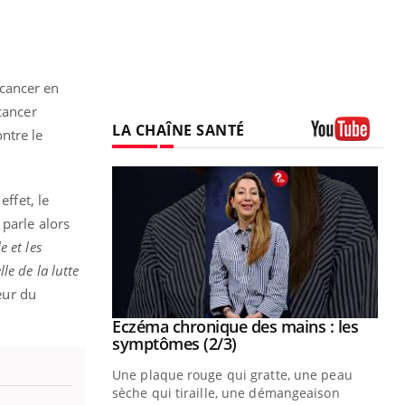
 cancer en
cancer
LA CHAÎNE SANTÉ
ntre le
Youtube
effet, le
parle alors
e et les
e de la lutte
eur du
 mains : au
Eczéma chronique des mains : les
Youtube
be
Youtube
symptômes (2/3)
ès Zaraa,
Une plaque rouge qui gratte, une peau
us explique
sèche qui tiraille, une démangeaison