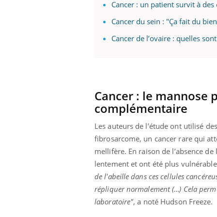
ère de bilan de
Doc
épisode, une ...
Cancer : un patient survit à des
« jumeau
dire
Cancer du sein : "Ça fait du bie
Cancer de l’ovaire : quelles sont
Cancer : le mannose p
complémentaire
Les auteurs de l’étude ont utilisé 
fibrosarcome, un cancer rare qui atte
mellifère. En raison de l’absence de
lentement et ont été plus vulnérable
de l'abeille dans ces cellules cancéreu
répliquer normalement (…) Cela perme
laboratoire"
, a noté Hudson Freeze.