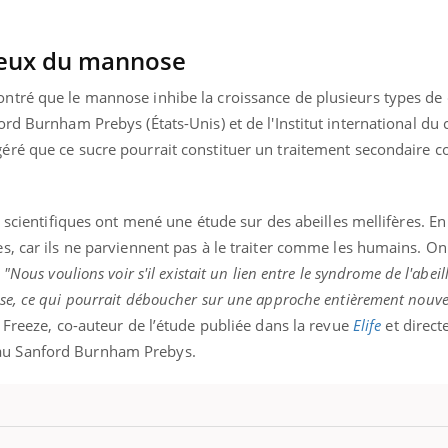
éreux du mannose
ntré que le mannose inhibe la croissance de plusieurs types de
rd Burnham Prebys (États-Unis) et de l'Institut international du 
ré que ce sucre pourrait constituer un traitement secondaire co
 scientifiques ont mené une étude sur des abeilles mellifères. En 
, car ils ne parviennent pas à le traiter comme les humains. On 
.
"Nous voulions voir s'il existait un lien entre le syndrome de l'abeill
e, ce qui pourrait déboucher sur une approche entièrement nouvell
 Freeze, co-auteur de l’étude publiée dans la revue
Elife
et direct
u Sanford Burnham Prebys.
nd l’entreprise mise sur le bien
Eczéma chronique des
tube
Youtube
Youtube
Youtu
e global
quotidien (3/3)
 rendez-vous de la santé et de la
Dans cette vidéo, le Dr In
ité de vie au travail" de Pourquoi
dermatologue à Paris, vo