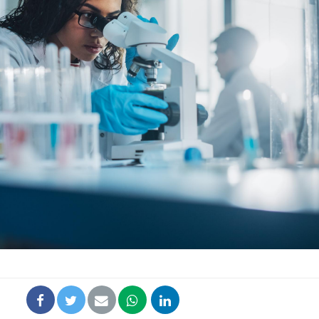
Les tro
modifien
Mon enfa
sensibl
très em
Bébés, j
quelle t
pharmac
vacance