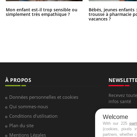
Mon enfant est-il trop sensible ou
Bébés, jeunes enfants :
simplement très empathique ?
trousse à pharmacie po
vacances ?
À PROPOS
NEWSLETT
Recevez toute
Données personnelles et cookies
infos santé
Qui sommes-nous
Conditions d'utilisation
Welcome
With our 225
par
Plan du site
(cookies, pixels 
S'INSCRI
Mentions Légales
partners, whether c