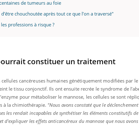
teur reçoivent Régis Blugeon, DRH et
comment protéger vos ma
 centaines de tumeurs au foie
cteur ...
et éviter les ...
n d’être chouchoutée après tout ce que l’on a traversé"
 les professions à risque ?
ourrait constituer un traitement
des cellules cancéreuses humaines génétiquement modifiées par le
int le tissu conjonctif. Ils ont ensuite recrée le syndrome de l’abe
 l’enzyme pour métaboliser le mannose, les cellules se sont répli
s à la chimiothérapie.
"Nous avons constaté que le déclenchemen
ses les rendait incapables de synthétiser les éléments constitutifs de
t d'expliquer les effets anticancéreux du mannose que nous avons