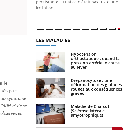
ins au quotidien
persistante… Et si ce n'était pas juste une
irritation ...
LES MALADIES
Hypotension
orthostatique : quand la
pression artérielle chute
au lever
Drépanocytose : une
ille
déformation des globules
rouges aux conséquences
qués plus
graves
t du syndrome
 l'ADN et de se
Maladie de Charcot
(Sclérose latérale
 observés en
amyotrophique)