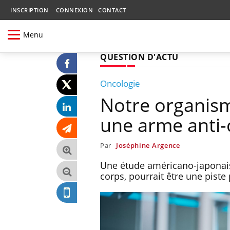
INSCRIPTION
CONNEXION
CONTACT
Menu
QUESTION D'ACTU
Oncologie
Notre organism
une arme anti-
Par
Joséphine Argence
Une étude américano-japonais
corps, pourrait être une pist