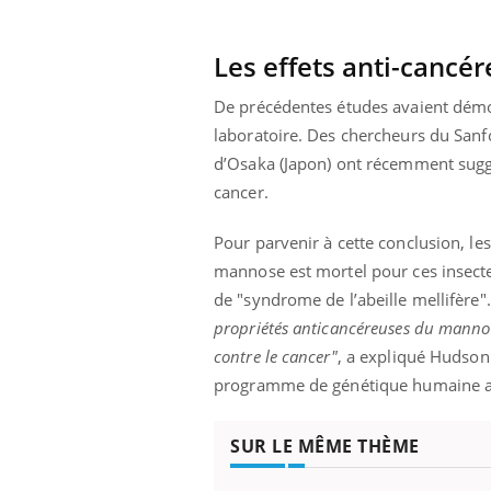
Les effets anti-canc
De précédentes études avaient démo
laboratoire. Des chercheurs du Sanfo
d’Osaka (Japon) ont récemment suggé
cancer.
Pour parvenir à cette conclusion, les
mannose est mortel pour ces insectes
de "syndrome de l’abeille mellifère"
propriétés anticancéreuses du mannos
contre le cancer"
, a expliqué Hudson
programme de génétique humaine a
Youtube
ue » pour
COUP DE FOOD sur le diabète
Qua
Youtube
You
médecine
êtr
Coup de food sur le diabète, c'est votre
SUR LE MÊME THÈME
"Les
nouveau rendez-vous culinaire qui
 groupe
qual
bouscule les idées reçues ! Dans cet