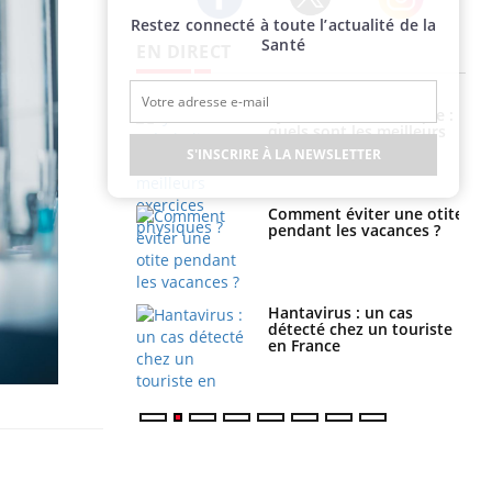
Restez connecté à toute l’actualité de la
Twitter
Facebook
Instagram
Santé
EN DIRECT
ubles du sommeil
Syndrome métabolique :
t votre cerveau !
quels sont les meilleurs
exercices physiques ?
S'INSCRIRE À LA NEWSLETTER
nt est-il trop
Comment éviter une otite
e ou simplement
pendant les vacances ?
pathique ?
eunes enfants :
Hantavirus : un cas
rousse à
détecté chez un touriste
ie pour les
en France
s ?