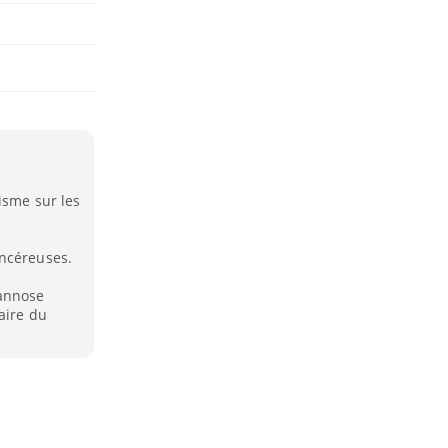
isme sur les
ancéreuses.
mannose
aire du