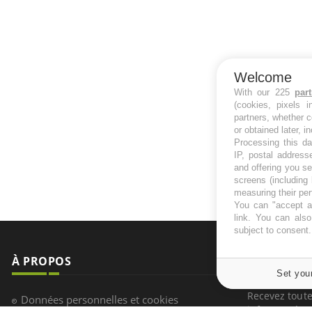
Welcome
With our 225
par
(cookies, pixels 
partners, whether c
or obtained later, i
Processing this da
IP, postal address
and offering you s
screens (including
measuring their pe
You can "accept al
link
. You can also 
subject to consent
À PROPOS
NEWSLETT
Set you
Recevez toute
Données personnelles et cookies
infos santé