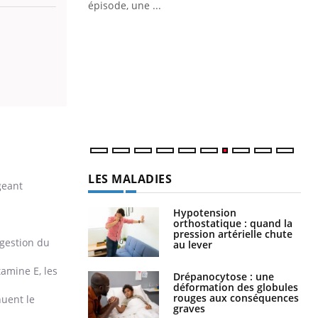
épisode, une ...
Quand l’entreprise mise sur le bien
Ec
Youtube
You
Youtube
être global
quo
Dan
der
com
et é
LES MALADIES
geant
Hypotension
orthostatique : quand la
pression artérielle chute
 gestion du
au lever
amine E, les
Drépanocytose : une
déformation des globules
rouges aux conséquences
nuent le
graves