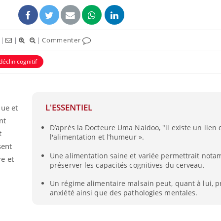
|
|
|
Commenter
déclin cognitif
L'ESSENTIEL
ue et
nt
D’après la Docteure Uma Naidoo, "il existe un lien 
t
l'alimentation et l’humeur ».
sent
Une alimentation saine et variée permettrait not
e et
préserver les capacités cognitives du cerveau.
Un régime alimentaire malsain peut, quant à lui, 
anxiété ainsi que des pathologies mentales.