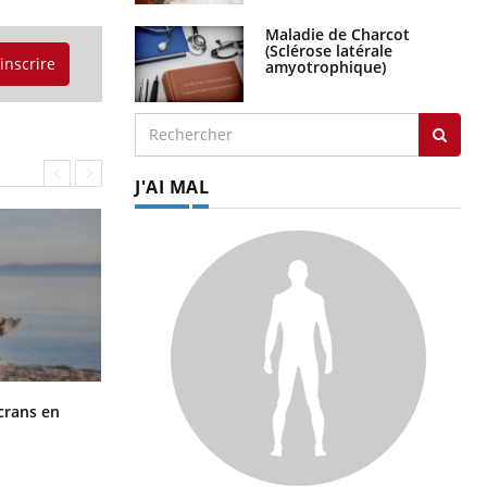
Maladie de Charcot
(Sclérose latérale
'inscrire
amyotrophique)
J'AI MAL
Toujours connectés : comment le
crans en
travail empiète de plus en plus sur
nos soirées