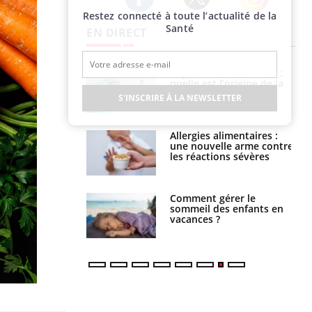
Restez connecté à toute l’actualité de la
Twitter
Facebook
Instagram
Santé
EN DIRECT
Légionellose en Suisse :
Bilan prévention : ce que
quelle est l’origine de la
les kinés pourront
contamination ?
bientôt faire
S'INSCRIRE À LA NEWSLETTER
Allergies alimentaires :
TDAH : quel est ce
une nouvelle arme contre
traitement autorisé aux
les réactions sévères
États-Unis ?
Comment gérer le
Cerveau : le mystère de la
sommeil des enfants en
"madeleine de Proust"
vacances ?
enfin expliqué