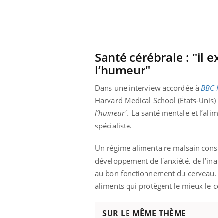
Santé cérébrale : "il e
l’humeur"
Dans une interview accordée à
BBC 
Harvard Medical School (États-Unis
l’humeur".
La santé mentale et l’alime
spécialiste.
Un régime alimentaire malsain const
développement de l’anxiété, de l’ina
au bon fonctionnement du cerveau. G
Youtube
 Mains : se
Diabète & Ramadan 2026
Un 
Youtube
You
outube
fac
aliments qui protègent le mieux le c
Le Ramadan approche, et, pour de
pré
un tout nouveau
nombreuses personnes atteintes de
Un 
lage, piscine,
diabète, c'est une période de questions, de
SUR LE MÊME THÈME