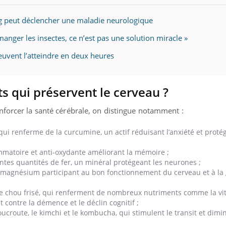
ualiste innove en matière de bilan de
é : l'utilisation d'un « jumeau
g peut déclencher une maladie neurologique
érique » permet ...
anger les insectes, ce n’est pas une solution miracle »
euvent l’atteindre en deux heures
ts qui préservent le cerveau ?
nforcer la santé cérébrale, on distingue notamment :
 qui renferme de la curcumine, un actif réduisant l’anxiété et proté
lammatoire et anti-oxydante améliorant la mémoire ;
lentes quantités de fer, un minéral protégeant les neurones ;
de magnésium participant au bon fonctionnement du
cerveau
et à la
le chou frisé, qui renferment de nombreux nutriments comme la vit
t contre la démence et le déclin cognitif ;
oucroute, le kimchi et le kombucha, qui stimulent le transit et dimi