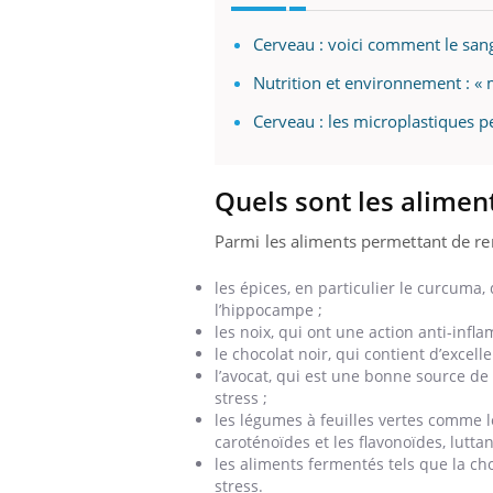
mut
air… Nos mains
défis, mais ...
sant
Cerveau : voici comment le san
num
Nutrition et environnement : « m
Cerveau : les microplastiques p
Quels sont les alimen
Parmi les aliments permettant de re
les épices, en particulier le curcuma,
l’hippocampe ;
les noix, qui ont une action anti-inf
le chocolat noir, qui contient d’excel
l’avocat, qui est une bonne source 
stress ;
les légumes à feuilles vertes comme 
caroténoïdes et les flavonoïdes, luttan
les aliments fermentés tels que
la ch
stress.