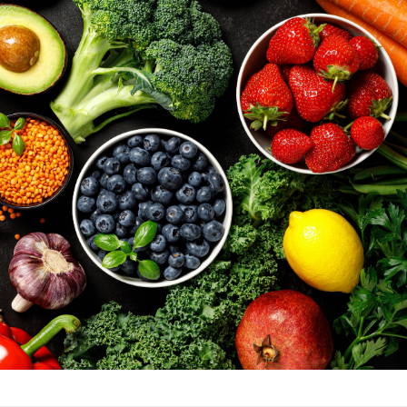
Le smartphone nuit-il à
l'apprentissage de la
lecture ?
Mordue par une tique en
vacances, elle reste dans
le coma pendant 42 jours
Mordue par un
barracuda, une petite fille
secourue grâce à un
réflexe essentiel