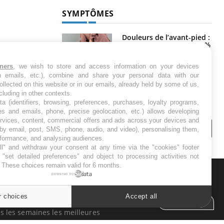
SYMPTÔMES
Douleurs de l’avant-pied :
des métatarsalgies à 90 %
liées à problème d’appui
tners
, we wish to store and access information on your devices
in emails, etc.), combine and share your personal data with our
Mauvaise haleine : il faut
ollected on this website or in our emails, already held by some of us,
améliorer l’hygiène
ncluding in other contexts.
bucco-dentaire
ta (identifiers, browsing, preferences, purchases, loyalty programs,
es and emails, phone, precise geolocation, etc.) allows developing
ervices, content, commercial offers and ads across your devices and
 by email, post, SMS, phone, audio, and video), personalising them,
rformance, and analysing audiences.
l" and withdraw your consent at any time via the "cookies" footer
"set detailed preferences" and object to processing activities not
. These choices remain valid for 6 months.
powered by
ER
r choices
Accept all
Cookies settings
s les semaines les meilleures