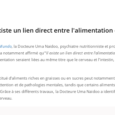
xiste un lien direct entre l'alimentation 
Mundo
, la Docteure Uma Naidoo, psychiatre nutritionniste et pro
) a notamment affirmé qu'
"il existe un lien direct entre l'alimentati
ntation seraient liées au même titre que le cerveau et l’intestin,
itué d’aliments riches en graisses ou en sucres peut notamment 
ttention et de pathologies mentales, tandis que certains aliments
râce à ses différents travaux, la Docteure Uma Naidoo a identifi
« jumeau numérique » pour
tube
iliter l’accès à la médecine
erveau.
Youtube
ventive
établissement lié à un groupe