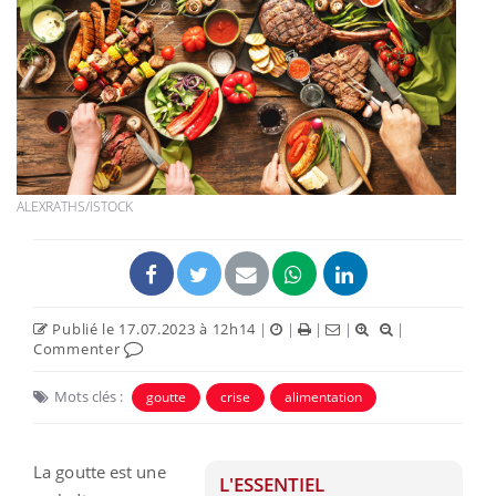
ALEXRATHS/ISTOCK
Publié le 17.07.2023 à 12h14
|
|
|
|
|
Commenter
Mots clés :
goutte
crise
alimentation
La goutte est une
L'ESSENTIEL