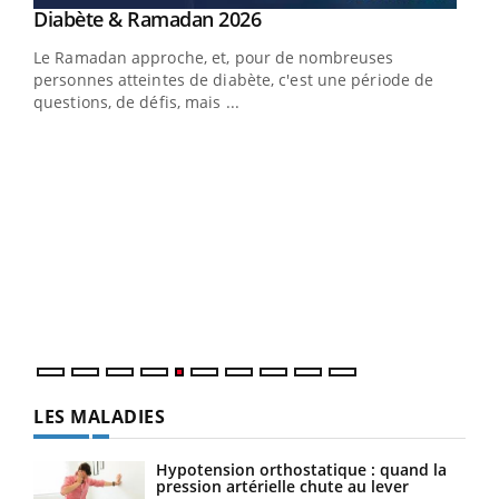
Youtube
Diabète & Ramadan 2026
Youtube
Le Ramadan approche, et, pour de nombreuses
vie !
personnes atteintes de diabète, c'est une période de
…
questions, de défis, mais ...
Un 
You
à l
Un é
mati
numé
LES MALADIES
Hypotension orthostatique : quand la
pression artérielle chute au lever