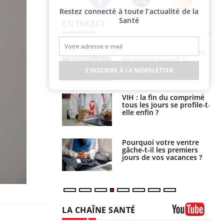
Restez connecté à toute l’actualité de la
Twitter
Facebook
Instagram
Santé
EN DIRECT
unya, dengue,
La sieste empêche-t-elle
e : que se passe-
de dormir la nuit ?
s le sud de la
S'INSCRIRE À LA NEWSLETTER
icaments GLP-1
VIH : la fin du comprimé
t-ils aussi les os
tous les jours se profile-t-
elle enfin ?
alovirus : ce qui
Pourquoi votre ventre
ans la prise en
gâche-t-il les premiers
des femmes
jours de vos vacances ?
es
LA CHAÎNE SANTÉ
Youtube