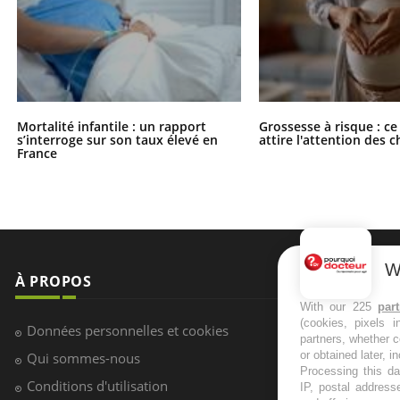
Mortalité infantile : un rapport
Grossesse à risque : ce
s’interroge sur son taux élevé en
attire l'attention des 
France
W
À PROPOS
NEWSLETT
With our 225
par
(cookies, pixels 
Recevez toute
Données personnelles et cookies
partners, whether c
infos santé
or obtained later, i
Qui sommes-nous
Processing this da
Conditions d'utilisation
IP, postal address