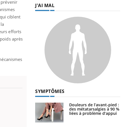
 prévenir
J'AI MAL
canismes
qui ciblent
 la
urs efforts
 poids après
 mécanismes
SYMPTÔMES
Douleurs de l’avant-pied :
des métatarsalgies à 90 %
liées à problème d’appui