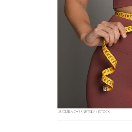
Hantavirus : un cas
détecté chez un touriste
en France
Mortalité infantile : un
rapport s’interroge sur
son taux élevé en France
Grossesse à risque : ce jus
naturel attire l'attention
des chercheurs
LIUDMILA CHERNETSKA / ISTOCK