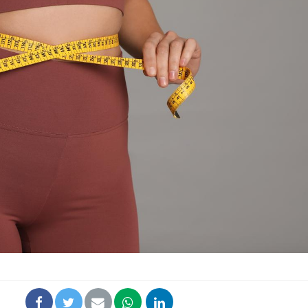
Comment oublier les
Chikung
écrans en vacances ?
West Nil
t-il dan
France ?
Toujours connectés :
Les méd
comment le travail
protègen
empiète de plus en plus
?
sur nos soirées
Cancer colorectal : une
Cytomég
stratégie simple aurait
change d
changé la donne au Pays
charge 
basque
enceint