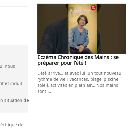
ale : et si on
Eczéma Chronique des Mains : se
Youtube
ube
Youtube
préparer pour l’été !
qui nous
e diabète de type 2
L'été arrive… et avec lui, un tout nouveau
çues chez les
rythme de vie ! Vacances, plage, piscine,
it et induit
ez les soignants.
soleil, activités en plein air… Nos mains
sont ...
Di
You
en situation de
Le 
nom
dia
pécifique de
défi