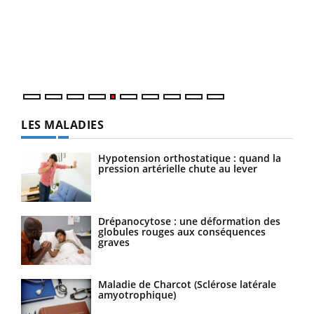
à l
Un é
mati
numé
LES MALADIES
Hypotension orthostatique : quand la
pression artérielle chute au lever
Drépanocytose : une déformation des
globules rouges aux conséquences
graves
Maladie de Charcot (Sclérose latérale
amyotrophique)