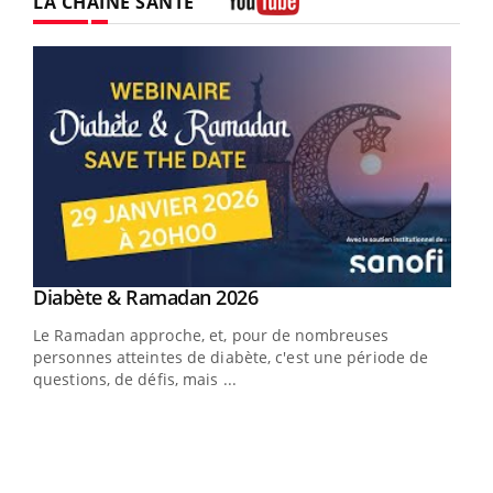
LA CHAÎNE SANTÉ
Youtube
Youtube
Diabète & Ramadan 2026
Youtube
Le Ramadan approche, et, pour de nombreuses
vie !
personnes atteintes de diabète, c'est une période de
…
questions, de défis, mais ...
Un 
You