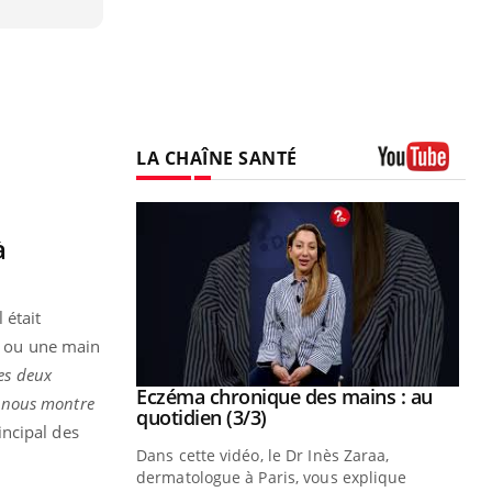
LA CHAÎNE SANTÉ
Youtube
à
 était
nt ou une main
es deux
se sur le bien
Eczéma chronique des mains : au
Youtube
a nous montre
Youtube
quotidien (3/3)
incipal des
nté et de la
Dans cette vidéo, le Dr Inès Zaraa,
 de Pourquoi
dermatologue à Paris, vous explique