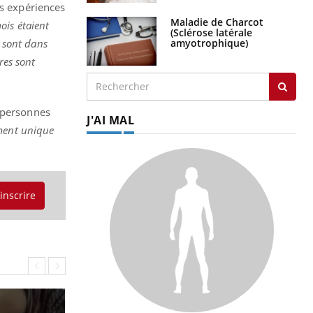
es expériences
Maladie de Charcot
ois étaient
(Sclérose latérale
amyotrophique)
s sont dans
res sont
s personnes
J'AI MAL
ent unique
'inscrire