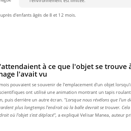
l'environnement est limitée.
uprès d'enfants âgés de 8 et 12 mois.
attendaient à ce que l'objet se trouve 
nage l'avait vu
mois pouvaient se souvenir de l'emplacement d'un objet lorsqu'il
 scientifiques ont utilisé une animation montrant un tapis roula
n, puis derrière un autre écran.
"Lorsque nous révélons que l'un d
Youtube
P DE FOOD sur le diabète
Quand l’entreprise mi
tube
Youtube
gardent plus longtemps l'endroit où la balle devrait se trouver. Cel
Youtube
être global
roit où l'objet s'est déplacé",
a expliqué Velisar Manea, auteur pr
 de food sur le diabète, c'est votre
"Les rendez-vous de la sa
veau rendez-vous culinaire qui
qualité de vie au travail"
cule les idées reçues ! Dans cet