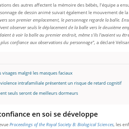
Docteur reçoivent Régis 
ode, une ...
tions des autres affectent la mémoire des bébés, l’équipe a ens
directeur ...
rsonnage de dessin animé suivait également le mouvement de la 
 vers son premier emplacement, le personnage regarde la balle. Ens
oivent observer seuls le déplacement de la balle vers le deuxième e
ient à voir la balle au premier endroit, même s'ils l'avaient vu êtr
it plus confiance aux observations du personnage",
a déclaré Velisa
s visages malgré les masques faciaux
violence intrafamiliale présentent un risque de retard cognitif
ent seuls seront de meilleurs dormeurs
 confiance en soi se développe
revue
Proceedings of the Royal Society B: Biological Sciences
, les en