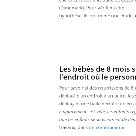
(Danemark). Pour vérifier cette
hypothèse, ils ont mené une étude a
Les bébés de 8 mois s'
l'endroit où le person
Pour savoir si des nourrissons de 8 
déplacé d'un endroit à un autre, les
déplaçant une balle derrière un écra
Youtube
026
Un « jumeau numérique » pour
COU
Youtube
You
emplacements est vide, les enfants re
faciliter l’accès à la médecine
que les enfants se souviennent de l'end
 pour de
Youtube
Coup
préventive
eintes de
nou
travaux, dans
un communiqué
.
Un établissement lié à un groupe
 de questions, de
bous