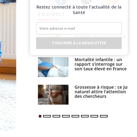
Restez connecté à toute l’actualité de la
Twitter
Facebook
Instagram
Santé
EN DIRECT
Hantavirus : un cas
détecté chez un touriste
en France
S'INSCRIRE À LA NEWSLETTER
Mortalité infantile : un
rapport s’interroge sur
son taux élevé en France
Grossesse à risque : ce jus
naturel attire l'attention
des chercheurs