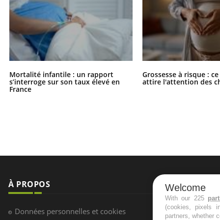
Mortalité infantile : un rapport
Grossesse à risque : ce
s’interroge sur son taux élevé en
attire l'attention des 
France
À PROPOS
NEWSLETT
Welcome
With our 225
par
(cookies, pixels 
Recevez toute
Données personnelles et cookies
partners, whether c
infos santé