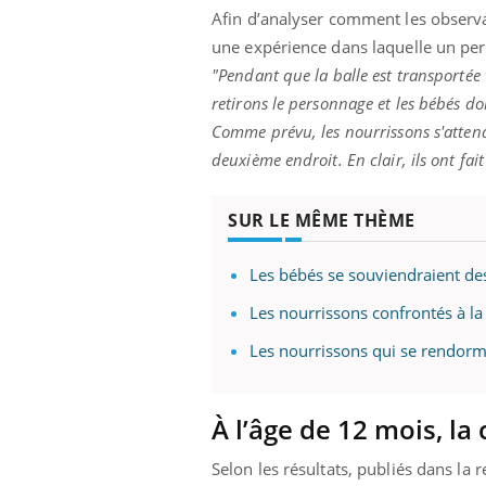
mutualiste innove en matière de bilan de
épis
Afin d’analyser comment les observa
santé : l'utilisation d'un « jumeau
une expérience dans laquelle un pe
numérique » permet ...
"Pendant que la balle est transportée
retirons le personnage et les bébés d
Comme prévu, les nourrissons s'attenda
deuxième endroit. En clair, ils ont fa
SUR LE MÊME THÈME
Les bébés se souviendraient de
Les nourrissons confrontés à la 
Les nourrissons qui se rendorm
À l’âge de 12 mois, la
Selon les résultats, publiés dans la 