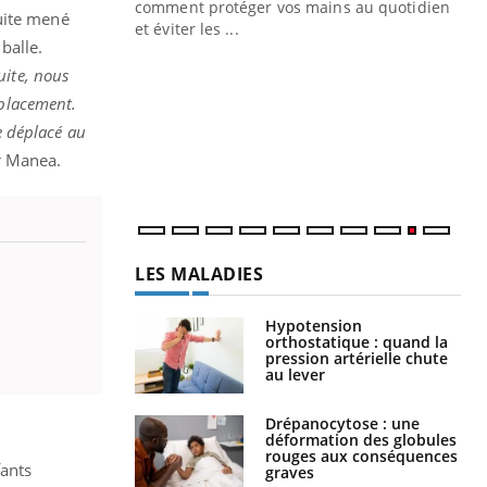
Blugeon, DRH et
comment protéger vos mains au quotidien
uite mené
et éviter les ...
Ec
balle.
You
sy
uite, nous
mplacement.
Une
sèc
e déplacé au
per
r Manea.
irri
LES MALADIES
Hypotension
orthostatique : quand la
pression artérielle chute
au lever
Drépanocytose : une
déformation des globules
rouges aux conséquences
fants
graves