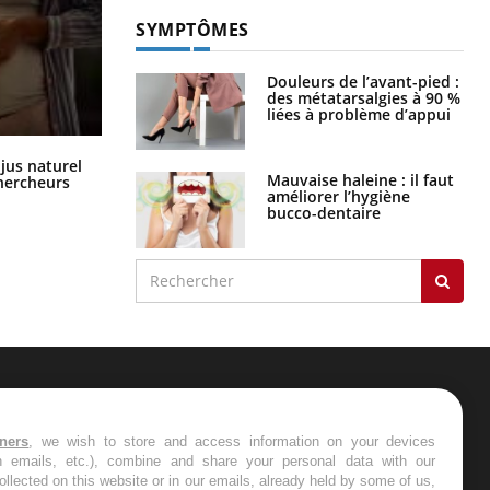
SYMPTÔMES
Douleurs de l’avant-pied :
des métatarsalgies à 90 %
liées à problème d’appui
Comment oublier les écrans en
 jus naturel
vacances ?
Mauvaise haleine : il faut
chercheurs
améliorer l’hygiène
bucco-dentaire
ER
tners
, we wish to store and access information on your devices
in emails, etc.), combine and share your personal data with our
s les semaines les meilleures
ollected on this website or in our emails, already held by some of us,