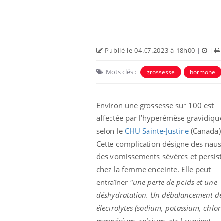
Publié le 04.07.2023 à 18h00
|
|
Mots clés :
grossesse
hormone
Environ une grossesse sur 100 est
affectée par l’hyperémèse gravidiqu
selon le
CHU Sainte-Justine
(Canada)
Cette complication désigne des naus
des vomissements sévères et persis
chez la femme enceinte. Elle peut
entraîner
"une perte de poids et une
déshydratation. Un débalancement d
électrolytes (sodium, potassium, chlor
magnésium, calcium, etc.) survient