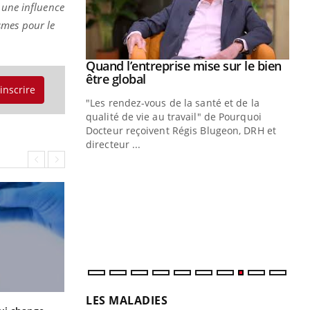
 une influence
smes pour le
se sur le bien
Eczéma chronique des mains : au
Youtube
Youtube
quotidien (3/3)
'inscrire
nté et de la
Dans cette vidéo, le Dr Inès Zaraa,
 de Pourquoi
dermatologue à Paris, vous explique
Blugeon, DRH et
comment protéger vos mains au quotidien
et éviter les ...
Ec
You
sy
Une
sèc
per
irri
LES MALADIES
La sieste empêche-t-elle de dormir