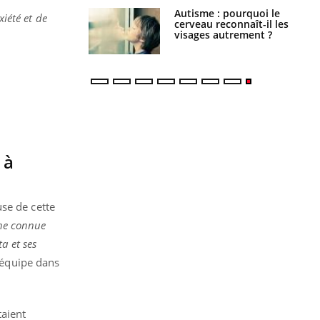
Cytomégalovirus : ce qui
xiété et de
change dans la prise en
charge des femmes
enceintes
 à
se de cette
one connue
a et ses
n équipe dans
taient