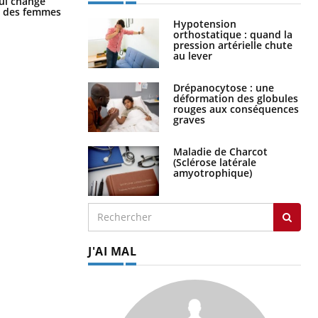
ui change
la nuit ?
ge des femmes
Hypotension
orthostatique : quand la
pression artérielle chute
au lever
Drépanocytose : une
déformation des globules
rouges aux conséquences
graves
Maladie de Charcot
(Sclérose latérale
amyotrophique)
J'AI MAL