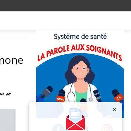
rmone
es et
Publicité