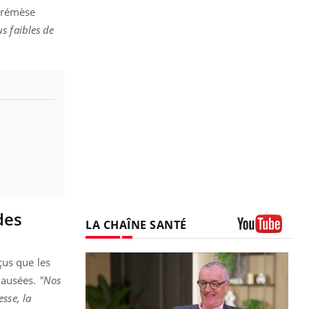
perémèse
s faibles de
des
LA CHAÎNE SANTÉ
Youtube
çus que les
nausées.
"Nos
sse, la