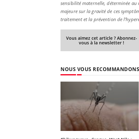
sensibilité maternelle, déterminée au
majeure sur la gravité de ces symptô
traitement et la prévention de l’hype
Youtube
026
Un « jumeau numérique » pour
COU
Youtube
You
faciliter l’accès à la médecine
Vous aimez cet article ? Abonnez-
 pour de
Youtube
Coup
préventive
vous à la newsletter !
eintes de
nou
Un établissement lié à un groupe
 de questions, de
bous
mutualiste innove en matière de bilan de
épis
santé : l'utilisation d'un « jumeau
NOUS VOUS RECOMMANDON
numérique » permet ...