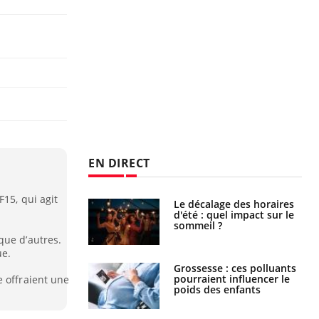
EN DIRECT
15, qui agit
Chikungunya, dengue,
West Nile : que se passe-
t-il dans le sud de la
France ?
que d’autres.
ue.
Les médicaments GLP-1
protègent-ils aussi les os
e offraient une
?