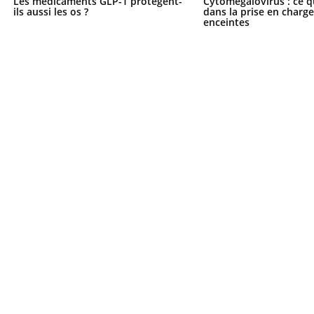
Les médicaments GLP-1 protègent-
Cytomégalovirus : ce q
ils aussi les os ?
dans la prise en char
enceintes