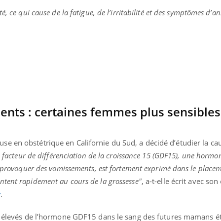
, ce qui cause de la fatigue, de l’irritabilité et des symptômes d’an
nts : certaines femmes plus sensibles
e en obstétrique en Californie du Sud, a décidé d’étudier la cau
e facteur de différenciation de la croissance 15 (GDF15), une horm
t provoquer des vomissements, est fortement exprimé dans le placent
tent rapidement au cours de la grossesse"
, a-t-elle écrit avec so
v
.
us élevés de l’hormone GDF15 dans le sang des futures mamans é