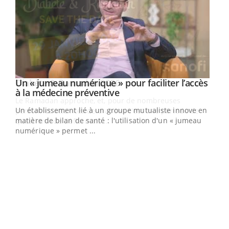
Un « jumeau numérique » pour faciliter l’accès
Youtube
Youtube
à la médecine préventive
Un établissement lié à un groupe mutualiste innove en
e
matière de bilan de santé : l'utilisation d'un « jumeau
numérique » permet ...
COU
You
Coup
vous
épis