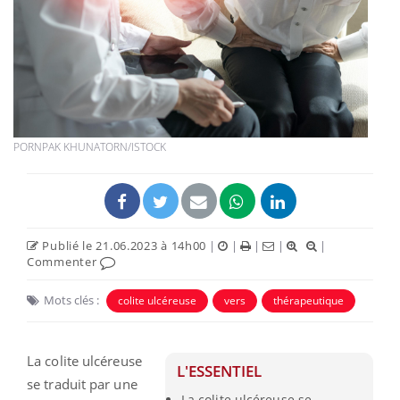
PORNPAK KHUNATORN/ISTOCK
Publié le 21.06.2023 à 14h00
|
|
|
|
|
Commenter
Mots clés :
colite ulcéreuse
vers
thérapeutique
La colite ulcéreuse
L'ESSENTIEL
se traduit par une
La colite ulcéreuse se