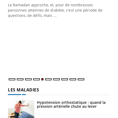
Le Ramadan approche, et, pour de nombreuses
vie !
personnes atteintes de diabète, c'est une période de
…
questions, de défis, mais ...
Un 
You
à l
Un é
mati
numé
LES MALADIES
Hypotension orthostatique : quand la
pression artérielle chute au lever