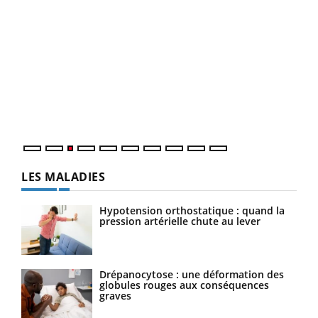
Ecz
You
pour
L'ét
Vaca
Nos 
LES MALADIES
Hypotension orthostatique : quand la
pression artérielle chute au lever
Drépanocytose : une déformation des
globules rouges aux conséquences
graves