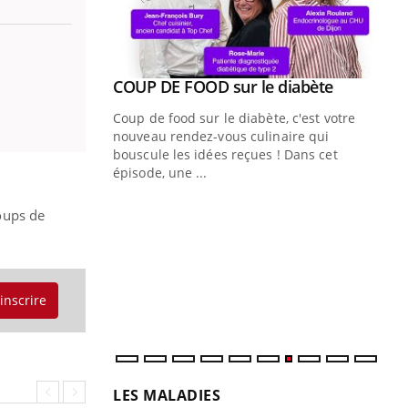
Youtube
COUP DE FOOD sur le diabète
Quand l’entreprise mise sur le bien
Youtube
Youtube
Youtube
être global
Coup de food sur le diabète, c'est votre
"Les rendez-vous de la santé et de la
nouveau rendez-vous culinaire qui
qualité de vie au travail" de Pourquoi
bouscule les idées reçues ! Dans cet
Docteur reçoivent Régis Blugeon, DRH et
épisode, une ...
directeur ...
Ec
You
oups de
quo
Dan
der
com
'inscrire
et é
LES MALADIES