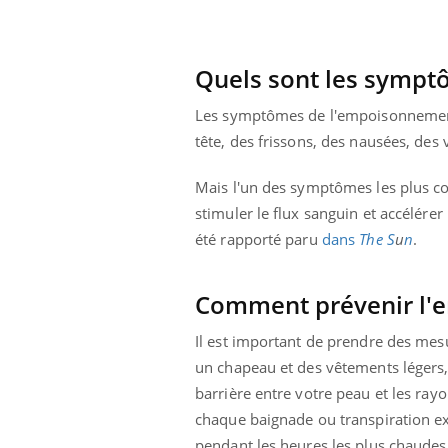
ar une tique en
Allergies alimentaires :
, elle reste dans
une nouvelle arme contre
pendant 42 jours
les réactions sévères
Quels sont les sympt
Les symptômes de l'empoisonnement 
tête, des frissons, des nausées, des 
Mais l'un des symptômes les plus co
stimuler le flux sanguin et accélére
été rapporté paru
dans
The S
u
n
.
Comment prévenir l'e
Il est important de prendre des mes
un chapeau et des vêtements légers, 
barrière entre votre peau et les rayo
chaque baignade ou transpiration exc
pendant les heures les plus chaudes