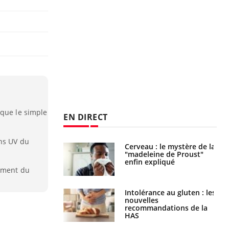
 que le simple
EN DIRECT
ons UV du
Cerveau : le mystère de la
Le décalage des horaires
"madeleine de Proust"
d'été : quel impact sur le
enfin expliqué
sommeil ?
lement du
Intolérance au gluten : les
Grossesse : ces polluants
nouvelles
pourraient influencer le
recommandations de la
poids des enfants
HAS