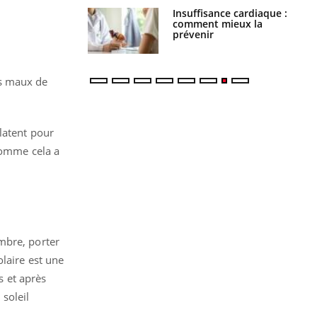
Insuffisance cardiaque :
Autisme : pourquoi le
comment mieux la
cerveau reconnaît-il les
prévenir
visages autrement ?
es maux de
latent pour
 comme cela a
mbre, porter
olaire est une
s et après
soleil