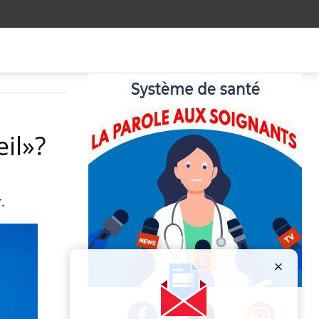
il»?
.
Publicité