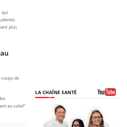
 qui
rudentes
ment plus
 au
s coups de
LA CHAÎNE SANTÉ
des
Youtube
nt au soleil"