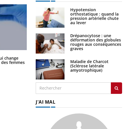
Hypotension
orthostatique : quand la
pression artérielle chute
au lever
Drépanocytose : une
déformation des globules
rouges aux conséquences
graves
La sieste empêche-t-elle de dormir
ui change
la nuit ?
Maladie de Charcot
ge des femmes
(Sclérose latérale
amyotrophique)
J'AI MAL