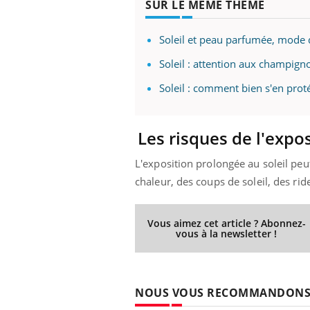
SUR LE MÊME THÈME
Soleil et peau parfumée, mode 
Soleil : attention aux champigno
Youtube
 Mains : se
Diabète & Ramadan 2026
Un 
Youtube
You
outube
fac
Soleil : comment bien s'en prot
Le Ramadan approche, et, pour de
pré
un tout nouveau
nombreuses personnes atteintes de
Un 
lage, piscine,
diabète, c'est une période de questions, de
mut
air… Nos mains
défis, mais ...
Les risques de l'expo
sant
num
L'exposition prolongée au soleil p
chaleur, des coups de soleil, des ri
Vous aimez cet article ? Abonnez-
vous à la newsletter !
NOUS VOUS RECOMMANDON