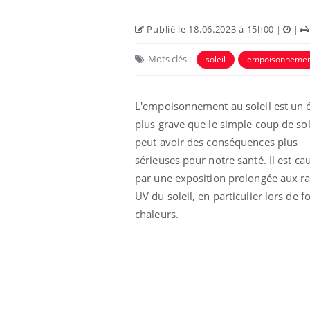
Publié le 18.06.2023 à 15h00
|
|
Mots clés :
soleil
empoisonnemen
L'empoisonnement au soleil est un é
plus grave que le simple coup de sol
peut avoir des conséquences plus
sérieuses pour notre santé. Il est ca
par une exposition prolongée aux r
UV du soleil, en particulier lors de f
e et chaleur : ce
Mordue par un
a science
barracuda, une petite fille
chaleurs.
secourue grâce à un
réflexe essentiel
phone nuit-il à
Légionellose en Suisse :
tissage de la
quelle est l’origine de la
contamination ?