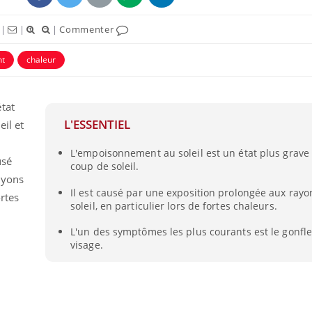
|
|
|
Commenter
t
chaleur
tat
L'ESSENTIEL
eil et
L'empoisonnement au soleil est un état plus grave
usé
coup de soleil.
ayons
Il est causé par une exposition prolongée aux ray
ortes
Comment gérer le
soleil, en particulier lors de fortes chaleurs.
sommeil des enfants en
vacances ?
L'un des symptômes les plus courants est le gonf
visage.
Bilan prévention : ce que
les kinés pourront
bientôt faire