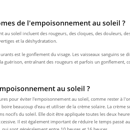
TDAH : quel est ce
traitement autorisé aux
États-Unis ?
ômes de l'empoisonnement au soleil ?
au soleil incluent des rougeurs, des cloques, des douleurs, d
vertiges et la déshydratation.
urants est le gonflement du visage. Les vaisseaux sanguins se di
r la guérison, entraînant des rougeurs et parfois un gonflement,
mpoisonnement au soleil ?
ures pour éviter l'empoisonnement au soleil, comme rester à l'o
boire beaucoup d'eau et utiliser de la crème solaire. La crème s
ns nocifs du soleil. Elle doit être appliquée toutes les deux heure
essive. Il est également important de réduire le temps passé au 
, qui sont généralement entre 10 heures et 16 heures.