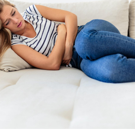
Grossesse et chaleur : ce
que dit la science
Le smartphone nuit-il à
l'apprentissage de la
lecture ?
Mordue par une tique en
vacances, elle reste dans
le coma pendant 42 jours