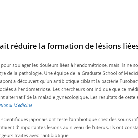
it réduire la formation de lésions liée
 pour soulager les douleurs liées à l’endométriose, mais ils ne s
gré de la pathologie. Une équipe de
la Graduate School of Medici
Japon) a découvert qu’un antibiotique ciblant la bactérie
Fusobac
ssociées à l’endométriose. Les chercheurs ont indiqué que ce mé
nt alternatif de la maladie gynécologique. Les résultats de cette 
ational Medicine
.
éma Chronique des Mains : se
tube
Youtube
parer pour l’été !
 scientifiques japonais ont testé l’antibiotique chez des souris in
taient d’importantes lésions au niveau de l’utérus. Ils ont const
é arrive… et avec lui, un tout nouveau
me de vie ! Vacances, plage, piscine,
geurs traités avec l’antibiotique.