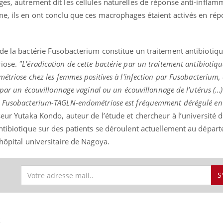
es, autrement dit les cellules naturelles de réponse anti-inflam
e, ils en ont conclu que ces macrophages étaient activés en rép
 de la bactérie Fusobacterium constitue un traitement antibiotiq
riose.
"L'éradication de cette bactérie par un traitement antibiotiq
métriose chez les femmes positives à l'infection par Fusobacterium,
s par un écouvillonnage vaginal ou un écouvillonnage de l’utérus (…
e Fusobacterium-TAGLN-endométriose est fréquemment dérégulé en
sseur Yutaka Kondo, auteur de l’étude et chercheur à l’université 
antibiotique sur des patients se déroulent actuellement au dépar
'hôpital universitaire de Nagoya.
S
S