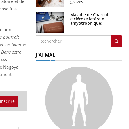
matoire et de
graves
onse à la
Maladie de Charcot
(Sclérose latérale
amyotrophique)
ue non
ue pourrait
 et ces femmes
)
Dans cette
J'AI MAL
 cas
de Nagoya.
tement
'inscrire