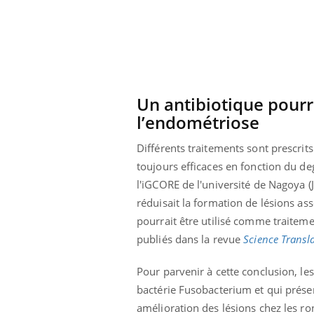
Un antibiotique pourra
l’endométriose
Différents traitements sont prescrits
toujours efficaces en fonction du de
l'iGCORE de l'université de Nagoya (
réduisait la formation de lésions a
pourrait être utilisé comme traiteme
publiés dans la revue
Science Transl
prendre pour
Insuline & Charge mentale : et si on
Ecz
Youtube
You
Youtube
osait en parler??
pré
Pour parvenir à cette conclusion, les
bactérie Fusobacterium et qui présen
llard mental ou
En 2026, l'insuline dans le diabète de type 2
L'ét
tômes de la
reste entourée d'idées reçues chez les
ryth
amélioration des lésions chez les ron