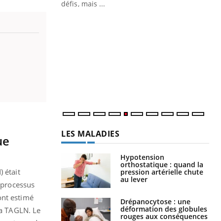
défis, mais ...
Un « jumeau numérique » pour
CO
Youtube
You
faciliter l’accès à la médecine
Youtube
Cou
préventive
nou
Un établissement lié à un groupe
bou
mutualiste innove en matière de bilan de
épi
santé : l'utilisation d'un « jumeau
numérique » permet ...
LES MALADIES
ue
Hypotension
orthostatique : quand la
 était
pression artérielle chute
au lever
s processus
ont estimé
Drépanocytose : une
déformation des globules
la TAGLN. Le
rouges aux conséquences