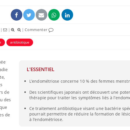
|
|
|
Commenter
e
antibiotique
uée
L'ESSENTIEL
adie
te,
L’endométriose concerne 10 % des femmes menstr
ts
s de
Des scientifiques japonais ont découvert une poten
thérapie pour traiter les symptômes liés à l’endom
ou des
ique
Ce traitement antibiotique visant une bactérie spé
pourrait permettre de réduire la formation de lési
es de
à l’endométriose.