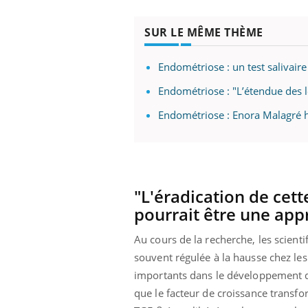
les ce qui la rend
patients comme parfois chez les soignants.
sole
sont
SUR LE MÊME THÈME
Endométriose : un test salivaire
Endométriose : "L’étendue des l
Endométriose : Enora Malagré ho
"L'éradication de cett
pourrait être une app
Au cours de la recherche, les scient
souvent régulée à la hausse chez les
importants dans le développement de
que le facteur de croissance transfo