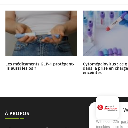
Les médicaments GLP-1 protègent-
Cytomégalovirus : ce q
ils aussi les os ?
dans la prise en char
enceintes
W
À PROPOS
NEWSLETT
With our 225
par
(cookies, pixels 
Recevez toute