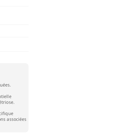
uées.
tielle
étriose.
cifique
ons associées