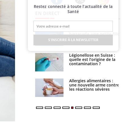
Restez connecté à toute l’actualité de la
Twitter
Facebook
Instagram
Santé
EN DIRECT
Mordue par un
Comment gérer le
barracuda, une petite fille
sommeil des enfants en
secourue grâce à un
vacances ?
S'INSCRIRE À LA NEWSLETTER
réflexe essentiel
Légionellose en Suisse :
Bilan prévention : ce que
quelle est l’origine de la
les kinés pourront
contamination ?
bientôt faire
Allergies alimentaires :
TDAH : quel est ce
une nouvelle arme contre
traitement autorisé aux
les réactions sévères
États-Unis ?