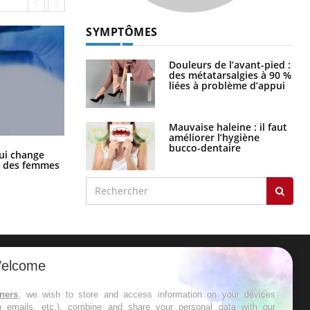
SYMPTÔMES
Douleurs de l’avant-pied :
des métatarsalgies à 90 %
liées à problème d’appui
Mauvaise haleine : il faut
améliorer l’hygiène
bucco-dentaire
La sieste empêche-t-elle de dormir
ui change
la nuit ?
ge des femmes
elcome
ER
tners
, we wish to store and access information on your devices
in emails, etc.), combine and share your personal data with our
s les semaines les meilleures