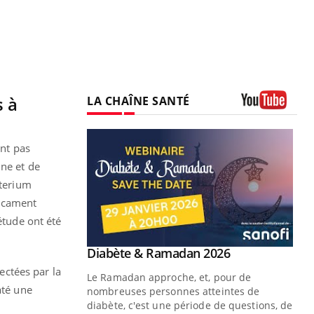
s à
LA CHAÎNE SANTÉ
Youtube
ont pas
ne et de
terium
dicament
étude ont été
Youtube
Diabète & Ramadan 2026
Youtube
fectées par la
Le Ramadan approche, et, pour de
até une
nombreuses personnes atteintes de
diabète, c'est une période de questions, de