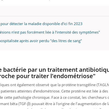
il, activités en plein air… Nos mains
 ...
 pour détecter la maladie disponible d'ici fin 2023
ésions n’est pas forcément liée à l’intensité des symptômes"
spitalisée après avoir perdu "des litres de sang"
e bactérie par un traitement antibiotiq
roche pour traiter l’endométriose"
ifiques ont également observé que la protéine transgéline (TAGLN)
 patientes atteintes d’endométriose. Cette protéine est liée à de
 cette pathologie chronique. Face à ce constat, les chercheurs 
rmant bêta (TGF-β) pouvait être à l'origine de l'augmentation de 